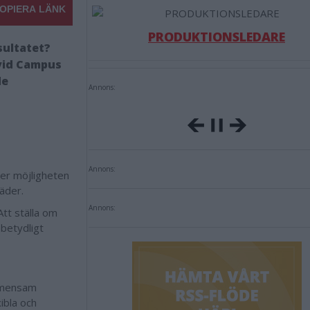
OPIERA LÄNK
PRODUKTIONSLEDARE
sultatet?
vid Campus
de
Annons:
Annons:
er möjligheten
täder.
Annons:
Att ställa om
 betydligt
gemensam
ibla och