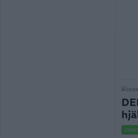
DEB
hjä
DEBA