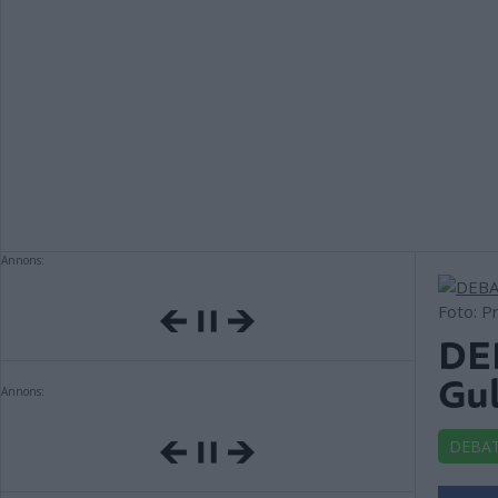
Annons:
Foto: P
DEB
Gul
Annons:
DEBA