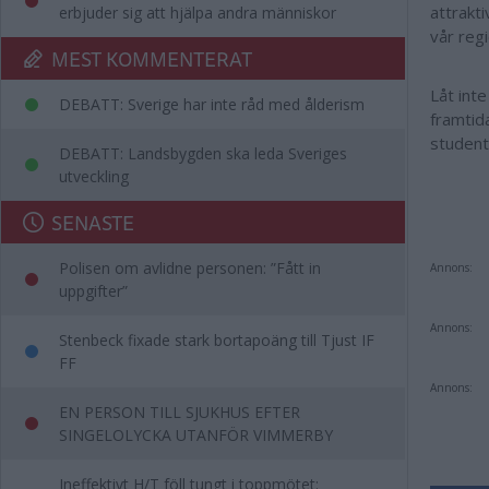
attrakt
erbjuder sig att hjälpa andra människor
vår regi
MEST KOMMENTERAT
Låt int
DEBATT: Sverige har inte råd med ålderism
framtida
student
DEBATT: Landsbygden ska leda Sveriges
utveckling
SENASTE
Polisen om avlidne personen: ”Fått in
Annons:
uppgifter”
Annons:
Stenbeck fixade stark bortapoäng till Tjust IF
FF
Annons:
EN PERSON TILL SJUKHUS EFTER
SINGELOLYCKA UTANFÖR VIMMERBY
Ineffektivt H/T föll tungt i toppmötet: