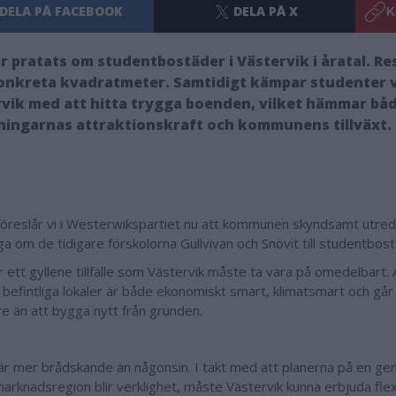
DELA PÅ FACEBOOK
DELA PÅ X
K
r pratats om studentbostäder i Västervik i åratal. Re
konkreta kvadratmeter. Samtidigt kämpar studenter 
vik med att hitta trygga boenden, vilket hämmar bå
ningarnas attraktionskraft och kommunens tillväxt.
föreslår vi i Westerwikspartiet nu att kommunen skyndsamt utred
ga om de tidigare förskolorna Gullvivan och Snövit till studentbos
 ett gyllene tillfälle som Västervik måste ta vara på omedelbart. 
befintliga lokaler är både ekonomiskt smart, klimatsmart och går
e än att bygga nytt från grunden.
är mer brådskande än någonsin. I takt med att planerna på en 
arknadsregion blir verklighet, måste Västervik kunna erbjuda flex