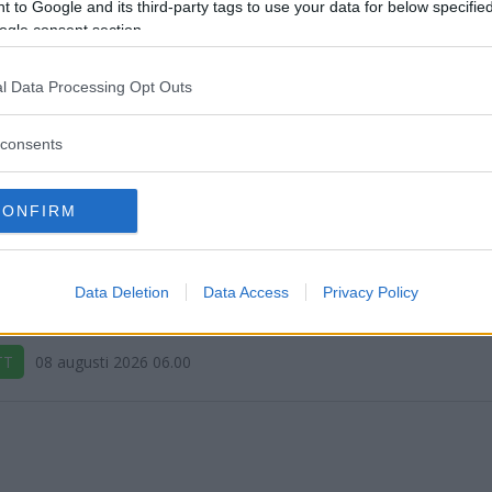
 to Google and its third-party tags to use your data for below specifi
ogle consent section.
l Data Processing Opt Outs
consents
CONFIRM
ATT: Valrörelsen missar Ka
s största tillväxtmöjlighet
Data Deletion
Data Access
Privacy Policy
TT
08 augusti 2026 06.00