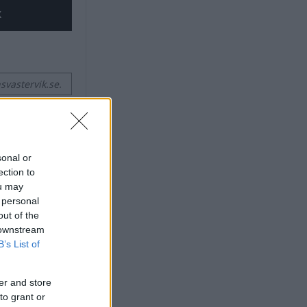
X
vastervik.se.
sonal or
ection to
ou may
 personal
out of the
 downstream
B’s List of
er and store
to grant or