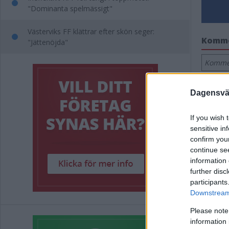
"Dominanta spelmässigt"
Västerviks FF klättrar efter skön seger:
Komm
"Jättenöjda"
Kommen
Dagensväs
If you wish 
sensitive in
confirm you
continue se
information 
further disc
participants
Downstream 
Please note
information 