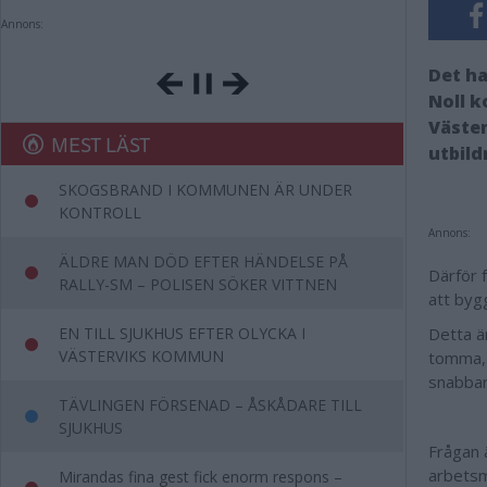
Annons:
Det ha
Noll 
Väster
MEST LÄST
utbild
SKOGSBRAND I KOMMUNEN ÄR UNDER
KONTROLL
Annons:
ÄLDRE MAN DÖD EFTER HÄNDELSE PÅ
Därför 
RALLY-SM – POLISEN SÖKER VITTNEN
att byg
EN TILL SJUKHUS EFTER OLYCKA I
Detta är
VÄSTERVIKS KOMMUN
tomma, 
snabbar
TÄVLINGEN FÖRSENAD – ÅSKÅDARE TILL
SJUKHUS
Frågan 
arbetsm
Mirandas fina gest fick enorm respons –