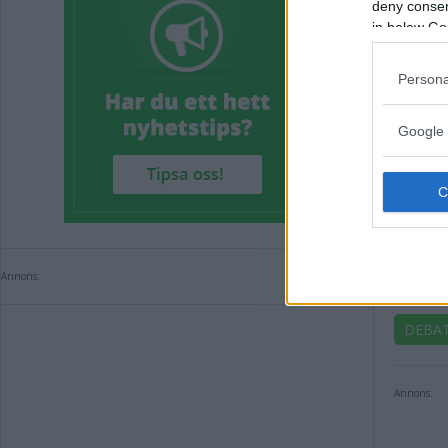
deny consent
in below Go
Persona
Google 
DEB
län
Annons:
DEBA
Annons: