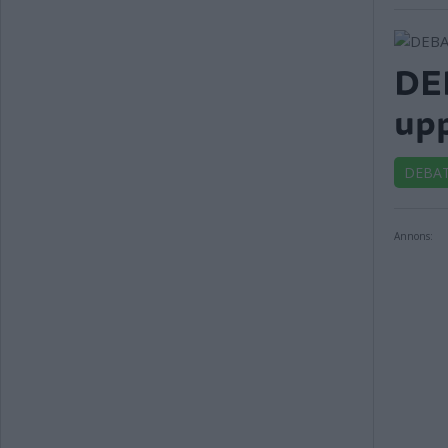
DEB
upp
DEBA
Annons: