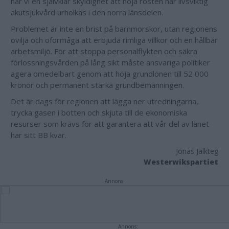
har vi en självklar skyldighet att höja rösten när livsviktig
akutsjukvård urholkas i den norra länsdelen.
Problemet är inte en brist på barnmorskor, utan regionens
ovilja och oförmåga att erbjuda rimliga villkor och en hållbar
arbetsmiljö. För att stoppa personalflykten och säkra
förlossningsvården på lång sikt måste ansvariga politiker
agera omedelbart genom att höja grundlönen till 52 000
kronor och permanent stärka grundbemanningen.
Det är dags för regionen att lägga ner utredningarna,
trycka gasen i botten och skjuta till de ekonomiska
resurser som krävs för att garantera att vår del av länet
har sitt BB kvar.
Jonas Jalkteg
Westerwikspartiet
Annons:
Annons: