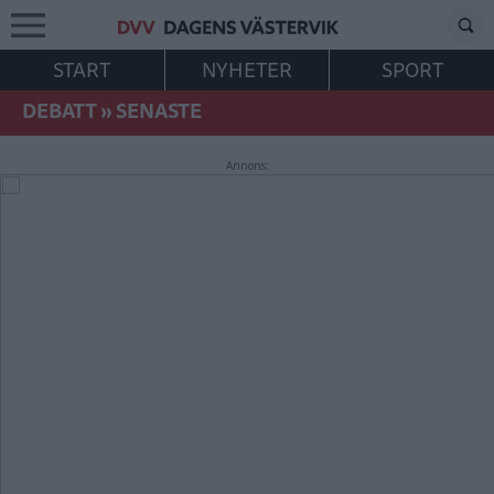
START
NYHETER
SPORT
DEBATT
»
SENASTE
Annons: