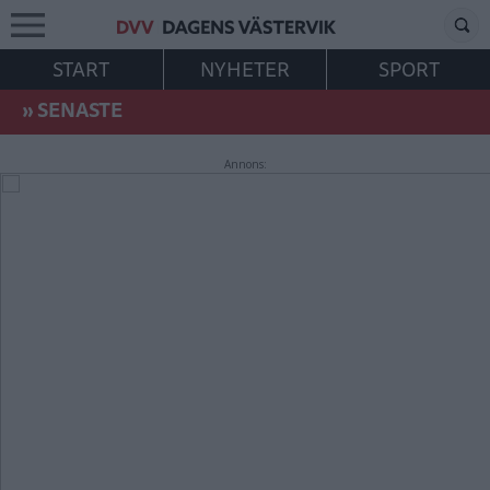
START
NYHETER
SPORT
»
SENASTE
Annons: