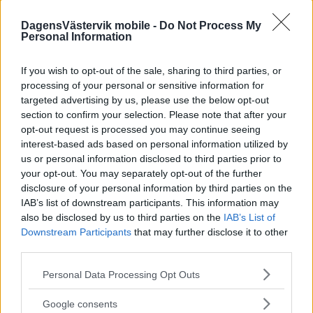
DagensVästervik mobile -
Do Not Process My
Personal Information
If you wish to opt-out of the sale, sharing to third parties, or
processing of your personal or sensitive information for
targeted advertising by us, please use the below opt-out
section to confirm your selection. Please note that after your
opt-out request is processed you may continue seeing
interest-based ads based on personal information utilized by
us or personal information disclosed to third parties prior to
your opt-out. You may separately opt-out of the further
Rs Vagnen AB ska jobba med "restaurangverksamhet".
disclosure of your personal information by third parties on the
Bolaget, som registrerades hos Bolagsverket den 26 maj, har
IAB’s list of downstream participants. This information may
sitt säte i Västerviks kommun.
also be disclosed by us to third parties on the
IAB’s List of
Downstream Participants
that may further disclose it to other
Rs Vagnen AB har ett aktiekapital på 25 000 kronor.
third parties.
Styrelseledamot är Rashid Mohamad Soubh, 34 år.
Please note that this website/app uses one or more Google
Personal Data Processing Opt Outs
Full verksamhetsbeskrivning för Rs Vagnen AB: "Föremålet för
services and may gather and store information including but
bolagets verksamhet är att bedriva restaurangverksamhet
not limited to your visit or usage behaviour. You may click to
Google consents
samt därmed förenlig verksamhet."