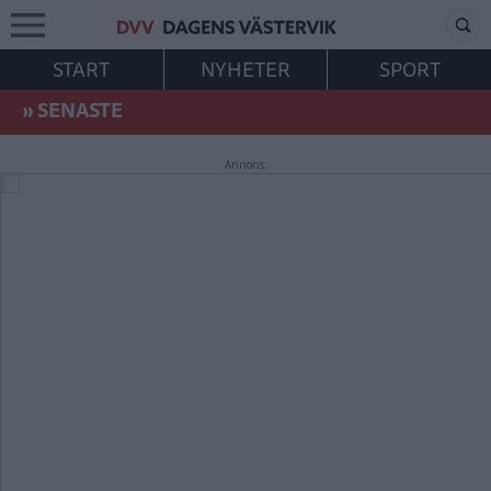
START
NYHETER
SPORT
»
SENASTE
Annons: