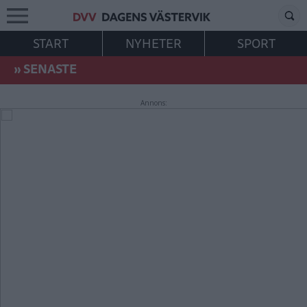
START
NYHETER
SPORT
»
SENASTE
Annons: