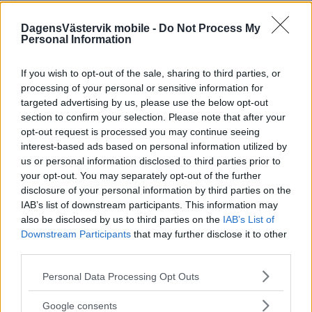
DagensVästervik mobile -
Do Not Process My
Personal Information
If you wish to opt-out of the sale, sharing to third parties, or
processing of your personal or sensitive information for
targeted advertising by us, please use the below opt-out
section to confirm your selection. Please note that after your
opt-out request is processed you may continue seeing
interest-based ads based on personal information utilized by
us or personal information disclosed to third parties prior to
your opt-out. You may separately opt-out of the further
Allt i Hemservice Vimmerby Handelsbolag har angett följande
disclosure of your personal information by third parties on the
som verksamhetsbeskrivning: "Lokalvård."
IAB’s list of downstream participants. This information may
Bolaget, som registrerades hos Bolagsverket den 1 juni, har
also be disclosed by us to third parties on the
IAB’s List of
sitt säte i Vimmerby kommun.
Downstream Participants
that may further disclose it to other
third parties.
Företrädare är Talal Hashem, 38 år, och Kamal Othman, 40
år, som är bolagsmän.
Please note that this website/app uses one or more Google
Personal Data Processing Opt Outs
services and may gather and store information including but
Annons:
not limited to your visit or usage behaviour. You may click to
Google consents