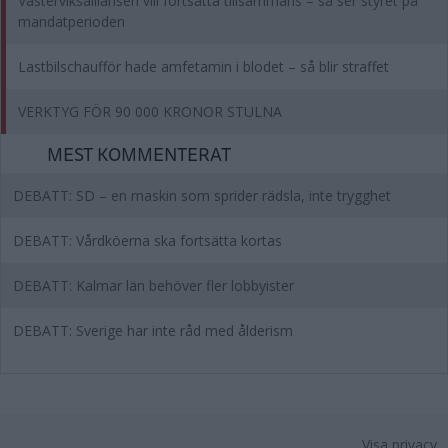
Västerviksalliansen vill fortsätta tillsammans – så ser styret på
mandatperioden
Lastbilschaufför hade amfetamin i blodet – så blir straffet
VERKTYG FÖR 90 000 KRONOR STULNA
MEST KOMMENTERAT
DEBATT: SD – en maskin som sprider rädsla, inte trygghet
DEBATT: Vårdköerna ska fortsätta kortas
DEBATT: Kalmar län behöver fler lobbyister
DEBATT: Sverige har inte råd med ålderism
Visa privacy