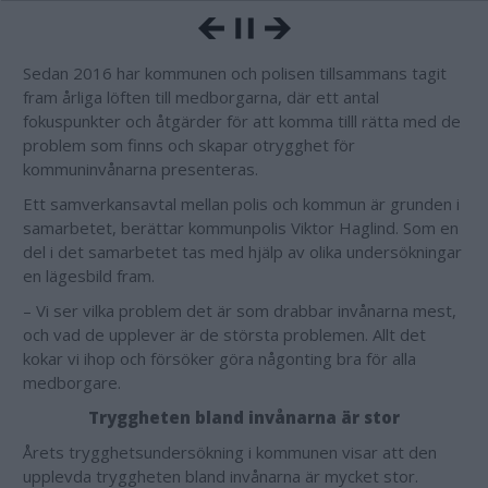
Sedan 2016 har kommunen och polisen tillsammans tagit
fram årliga löften till medborgarna, där ett antal
fokuspunkter och åtgärder för att komma tilll rätta med de
problem som finns och skapar otrygghet för
kommuninvånarna presenteras.
Ett samverkansavtal mellan polis och kommun är grunden i
samarbetet, berättar kommunpolis Viktor Haglind. Som en
del i det samarbetet tas med hjälp av olika undersökningar
en lägesbild fram.
– Vi ser vilka problem det är som drabbar invånarna mest,
och vad de upplever är de största problemen. Allt det
kokar vi ihop och försöker göra någonting bra för alla
medborgare.
Tryggheten bland invånarna är stor
Årets trygghetsundersökning i kommunen visar att den
upplevda tryggheten bland invånarna är mycket stor.