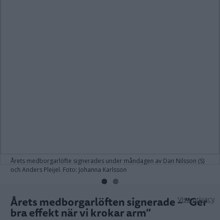
Årets medborgarlöfte signerades under måndagen av Dan Nilsson (S)
och Anders Pleijel. Foto: Johanna Karlsson
Årets medborgarlöften signerade – ”Ger
Visa privacy
bra effekt när vi krokar arm”