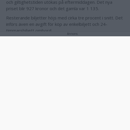
och giltighetstiden utökas på eftermiddagen. Det nya
priset blir 927 kronor och det gamla var 1 135.
Resterande biljetter höjs med cirka tre procent i snitt. Det
införs även en avgift för köp av enkelbiljett och 24-
timmarsbiljett ombord.
Annons:
Prisändringen föreslås träda i kraft den 7 januari och det
sker gemensamt med flera andra regioner och län i södra
Sverige.
"Förslaget innehåller prissänkningar och prisökningar på en
rad biljetter. Den huvudsakliga inriktningen är att göra det
billigare att resa kollektivt för återkommande resenärer,
arbets- och studiependling, samt att undanta de kortaste
resorna från prishöjning. Kalmar länstrafik föreslår även en
riktad prissänkning på fritidsbiljetten för att få fler
ungdomar att resa med kollektivtrafiken", skriver regionen
i pressmeddelandet.
Det slutgiltiga beslutet fattas av regionfullmäktige i
november.