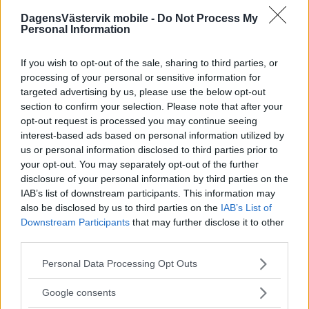
DagensVästervik mobile -
Do Not Process My
Personal Information
If you wish to opt-out of the sale, sharing to third parties, or
processing of your personal or sensitive information for
targeted advertising by us, please use the below opt-out
section to confirm your selection. Please note that after your
opt-out request is processed you may continue seeing
interest-based ads based on personal information utilized by
us or personal information disclosed to third parties prior to
your opt-out. You may separately opt-out of the further
disclosure of your personal information by third parties on the
IAB’s list of downstream participants. This information may
also be disclosed by us to third parties on the
IAB’s List of
Downstream Participants
that may further disclose it to other
third parties.
Please note that this website/app uses one or more Google
Personal Data Processing Opt Outs
services and may gather and store information including but
not limited to your visit or usage behaviour. You may click to
Google consents
grant or deny consent to Google and its third-party tags to