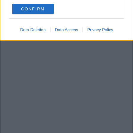
use your data for below specified purposes in below Google
CONFIRM
consent section.
Data Deletion
Data Access
Privacy Policy