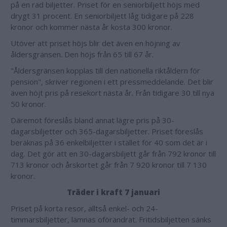
på en rad biljetter. Priset för en seniorbiljett höjs med
drygt 31 procent. En seniorbiljett låg tidigare på 228
kronor och kommer nästa år kosta 300 kronor.
Utöver att priset höjs blir det även en höjning av
åldersgränsen. Den höjs från 65 till 67 år.
"Åldersgränsen kopplas till den nationella riktåldern för
pension", skriver regionen i ett pressmeddelande. Det blir
även höjt pris på resekort nästa år. Från tidigare 30 till nya
50 kronor.
Däremot föreslås bland annat lägre pris på 30-
dagarsbiljetter och 365-dagarsbiljetter. Priset föreslås
beräknas på 36 enkelbiljetter i stället för 40 som det är i
dag. Det gör att en 30-dagarsbiljett går från 792 kronor till
713 kronor och årskortet går från 7 920 kronor till 7 130
kronor.
Träder i kraft 7 januari
Priset på korta resor, alltså enkel- och 24-
timmarsbiljetter, lämnas oförändrat. Fritidsbiljetten sänks