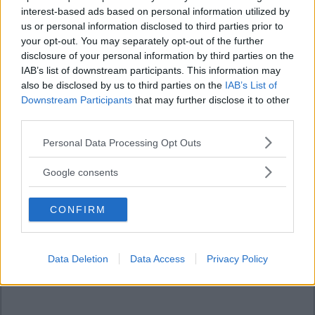
interest-based ads based on personal information utilized by
us or personal information disclosed to third parties prior to
your opt-out. You may separately opt-out of the further
disclosure of your personal information by third parties on the
IAB’s list of downstream participants. This information may
also be disclosed by us to third parties on the
IAB’s List of
Downstream Participants
that may further disclose it to other
third parties.
Please note that this website/app uses one or more Google
Personal Data Processing Opt Outs
services and may gather and store information including but
not limited to your visit or usage behaviour. You may click to
Google consents
grant or deny consent to Google and its third-party tags to
use your data for below specified purposes in below Google
CONFIRM
consent section.
Data Deletion
Data Access
Privacy Policy