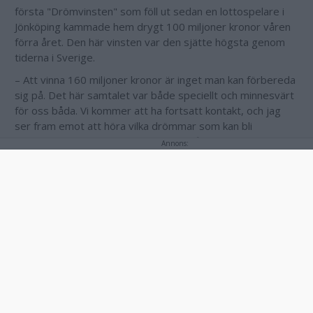
första "Drömvinsten" som föll ut sedan en lottospelare i
Jönköping kammade hem drygt 100 miljoner kronor våren
förra året. Den här vinsten var den sjätte högsta genom
tiderna i Sverige.
– Att vinna 160 miljoner kronor är inget man kan förbereda
sig på. Det här samtalet var både speciellt och minnesvärt
för oss båda. Vi kommer att ha fortsatt kontakt, och jag
ser fram emot att höra vilka drömmar som kan bli
verklighet tack vare vinsten, säger Sofie Hodén
Annons:
kommunikatör på Svenska Spel Tur.
Samtliga vinster som överstiger fem miljoner kronor
betalas ut i samband med ett bankmöte, där ekonomisk
och juridisk rådgivning erbjuds.
Annons: