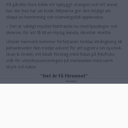
På gården finns både ett nybyggt orangeri och ett annat
hus där hon har sin butik. Miljöerna gör det möjligt att
skapa en hemtrevlig och stämningsfull upplevelse.
– Det är väldigt mycket klättrande nu med ljusslingor och
diverse, för att få till en mysig känsla, skrattar Anette.
Utöver hantverk kommer författaren Nicklas Wrångberg till
julmarknaden den tredje advent för att signera sin nya bok.
Gran & Granit, ett lokalt företag med fokus på friluftsliv,
står för utomhusserveringen på marknaden med varm
dryck och kakor.
"Det är få förunnat"
Annons:
Själv kommer Anette Landström-Pettersson bland annat
att sälja egentillverkade kläder.
– I och med att jag är skräddare i botten kommer jag att
sälja en del kläder som jag sytt upp, linneblusar med
speciella kragar och roliga jackor och så vidare. Sådana
kläder som det bara finns en av.