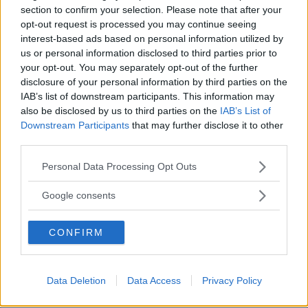
section to confirm your selection. Please note that after your
opt-out request is processed you may continue seeing
interest-based ads based on personal information utilized by
us or personal information disclosed to third parties prior to
your opt-out. You may separately opt-out of the further
disclosure of your personal information by third parties on the
IAB’s list of downstream participants. This information may
also be disclosed by us to third parties on the
IAB’s List of
Downstream Participants
that may further disclose it to other
third parties.
Please note that this website/app uses one or more Google
Personal Data Processing Opt Outs
services and may gather and store information including but
not limited to your visit or usage behaviour. You may click to
Google consents
grant or deny consent to Google and its third-party tags to
use your data for below specified purposes in below Google
CONFIRM
consent section.
Data Deletion
Data Access
Privacy Policy