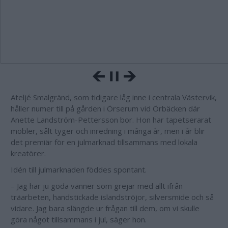
Ateljé Smalgränd, som tidigare låg inne i centrala Västervik,
håller numer till på gården i Örserum vid Örbäcken där
Anette Landström-Pettersson bor. Hon har tapetserarat
möbler, sålt tyger och inredning i många år, men i år blir
det premiär för en julmarknad tillsammans med lokala
kreatörer.
Idén till julmarknaden föddes spontant.
– Jag har ju goda vänner som grejar med allt ifrån
träarbeten, handstickade islandströjor, silversmide och så
vidare. Jag bara slängde ur frågan till dem, om vi skulle
göra något tillsammans i jul, säger hon.