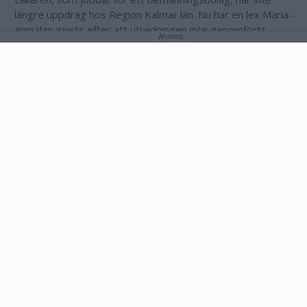
längre uppdrag hos Region Kalmar län. Nu har en lex Maria-
anmälan gjorts efter att utredningen inte genomförts
Annons:
enligt rutin.
Om det rör sig om samma läkare framgår inte av
regionens pressmeddelanden.
Annons: