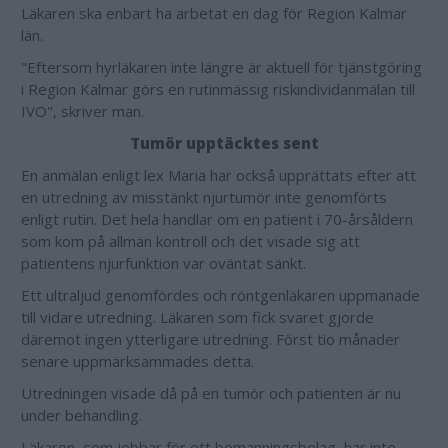
Läkaren ska enbart ha arbetat en dag för Region Kalmar
län.
"Eftersom hyrläkaren inte längre är aktuell för tjänstgöring
i Region Kalmar görs en rutinmässig riskindividanmälan till
IVO", skriver man.
Tumör upptäcktes sent
En anmälan enligt lex Maria har också upprättats efter att
en utredning av misstänkt njurtumör inte genomförts
enligt rutin. Det hela handlar om en patient i 70-årsåldern
som kom på allmän kontroll och det visade sig att
patientens njurfunktion var oväntat sänkt.
Ett ultraljud genomfördes och röntgenläkaren uppmanade
till vidare utredning. Läkaren som fick svaret gjorde
däremot ingen ytterligare utredning. Först tio månader
senare uppmärksammades detta.
Utredningen visade då på en tumör och patienten är nu
under behandling.
Läkaren, som jobbar för ett bemanningsbolag, har inte