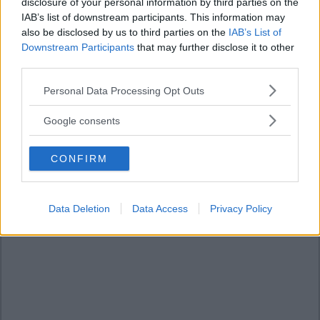
disclosure of your personal information by third parties on the
IAB’s list of downstream participants. This information may
also be disclosed by us to third parties on the
IAB’s List of
Downstream Participants
that may further disclose it to other
third parties.
Please note that this website/app uses one or more Google
Personal Data Processing Opt Outs
services and may gather and store information including but
not limited to your visit or usage behaviour. You may click to
Google consents
grant or deny consent to Google and its third-party tags to
use your data for below specified purposes in below Google
CONFIRM
consent section.
Data Deletion
Data Access
Privacy Policy