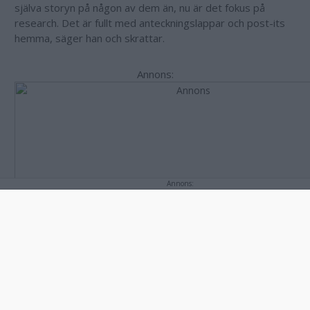
själva storyn på någon av dem än, nu är det fokus på
research. Det är fullt med anteckningslappar och post-its
hemma, säger han och skrattar.
Annons:
Annons: