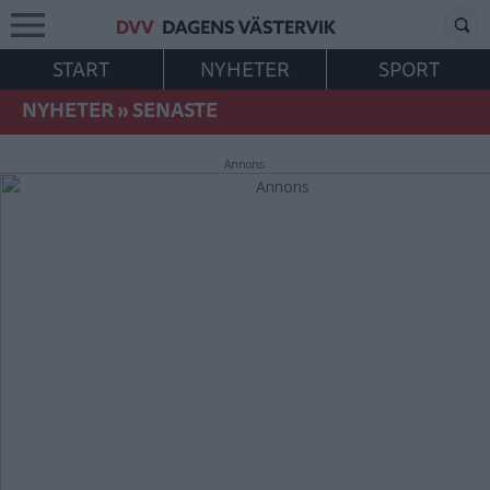
START
NYHETER
SPORT
NYHETER
»
SENASTE
Annons: