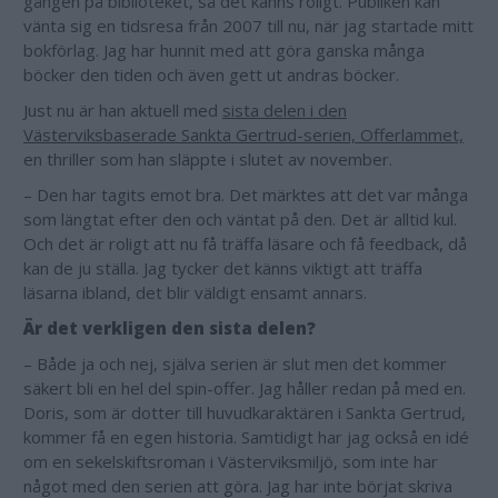
gången på biblioteket, så det känns roligt. Publiken kan
vänta sig en tidsresa från 2007 till nu, när jag startade mitt
bokförlag. Jag har hunnit med att göra ganska många
böcker den tiden och även gett ut andras böcker.
Just nu är han aktuell med
sista delen i den
Västerviksbaserade Sankta Gertrud-serien, Offerlammet,
en thriller som han släppte i slutet av november.
– Den har tagits emot bra. Det märktes att det var många
som längtat efter den och väntat på den. Det är alltid kul.
Och det är roligt att nu få träffa läsare och få feedback, då
kan de ju ställa. Jag tycker det känns viktigt att träffa
läsarna ibland, det blir väldigt ensamt annars.
Är det verkligen den sista delen?
– Både ja och nej, själva serien är slut men det kommer
säkert bli en hel del spin-offer. Jag håller redan på med en.
Doris, som är dotter till huvudkaraktären i Sankta Gertrud,
kommer få en egen historia. Samtidigt har jag också en idé
om en sekelskiftsroman i Västerviksmiljö, som inte har
något med den serien att göra. Jag har inte börjat skriva