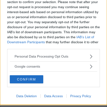
section to confirm your selection. Please note that after your
opt-out request is processed you may continue seeing
interest-based ads based on personal information utilized by
us or personal information disclosed to third parties prior to
your opt-out. You may separately opt-out of the further
disclosure of your personal information by third parties on the
IAB’s list of downstream participants. This information may
also be disclosed by us to third parties on the
IAB’s List of
Downstream Participants
that may further disclose it to other
third parties.
Please note that this website/app uses one or more Google
Personal Data Processing Opt Outs
services and may gather and store information including but
not limited to your visit or usage behaviour. You may click to
Google consents
grant or deny consent to Google and its third-party tags to
use your data for below specified purposes in below Google
CONFIRM
consent section.
Data Deletion
Data Access
Privacy Policy