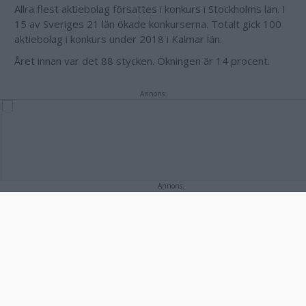
Allra flest aktiebolag försattes i konkurs i Stockholms län. I
15 av Sveriges 21 län ökade konkurserna. Totalt gick 100
aktiebolag i konkurs under 2018 i Kalmar län.
Året innan var det 88 stycken. Ökningen är 14 procent.
Annons:
Annons: