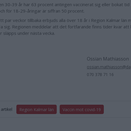
n 30-39 år har 63 procent antingen vaccinerat sig eller bokat tid 
ch för 18-29-åringar är siffran 50 procent.
t par veckor tillbaka erbjuds alla över 18 år i Region Kalmar län m
ra sig. Regionen meddelar att det fortfarande finns tider kvar att
er släpps under nästa vecka.
Ossian Mathiasson
ossian.mathiasson@dag
070 378 71 16
artikel
Region Kalmar län
Vaccin mot covid-19