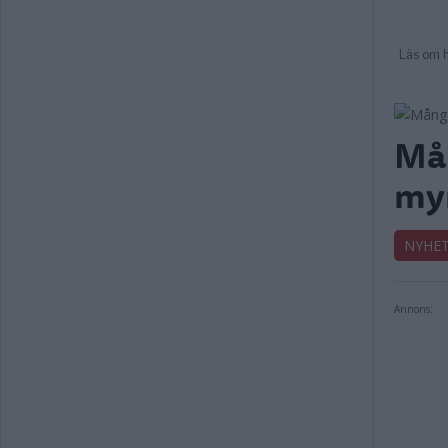
Mån
my
NYHE
Annons: