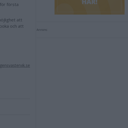
för första
öjlighet att
 boka och att
Annons:
ensvastervik.se