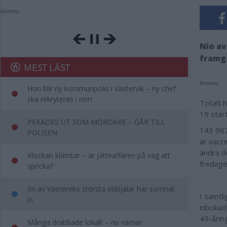
Annons:
Nio av
framgå
MEST LÄST
Annons:
Hon blir ny kommunpolis i Västervik – ny chef
ska rekryteras i norr
Totalt 
19 start
PEKADES UT SOM MÖRDARE – GÅR TILL
143 967
POLISEN
är vacc
andra d
Klockan klämtar – är jätteaffären på väg att
fredage
spricka?
En av Västerviks största eldsjälar har somnat
I samtli
in
inbokad
49-årin
Många drabbade lokalt – nu varnar