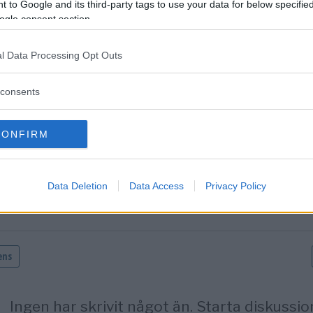
 to Google and its third-party tags to use your data for below specifi
ogle consent section.
tarerna nedan omfattas inte av utgivningsbeviset för www.dagens
l Data Processing Opt Outs
consents
CONFIRM
Data Deletion
Data Access
Privacy Policy