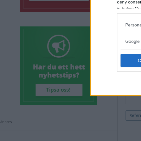
deny consent
in below Go
Kommen
Persona
Google 
Annons: