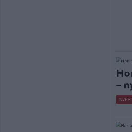
Hon
– n
NYHE