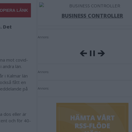
OPIERA LÄNK
BUSINESS CONTROLLER
. Det
Annons:
rna mot covid-
i andra län.
Annons:
r i Kalmar län
också fått en
smeddelande på
Annons:
a dos eller är
ent och för 40-