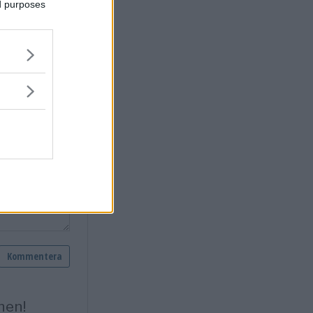
ed purposes
vastervik.se.