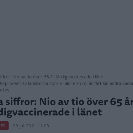
90 procent av länsborna som är äldre än 65 år fått sin andra vacci
otos
 siffror: Nio av tio över 65 å
digvaccinerade i länet
09 juli 2021 11.03
TER