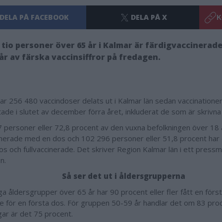
DELA PÅ FACEBOOK
DELA PÅ X
K
 tio personer över 65 år i Kalmar är färdigvaccinerade
r av färska vaccinsiffror på fredagen.
har 256 480 vaccindoser delats ut i Kalmar län sedan vaccinatione
ade i slutet av december förra året, inkluderat de som är skrivna 
 personer eller 72,8 procent av den vuxna befolkningen över 18 å
inerade med en dos och 102 296 personer eller 51,8 procent har 
os och fullvaccinerade. Det skriver Region Kalmar län i ett pres
n.
Så ser det ut i åldersgrupperna
ga åldersgrupper över 65 år har 90 procent eller fler fått en först
e för en första dos. För gruppen 50-59 år handlar det om 83 proc
gar är det 75 procent.