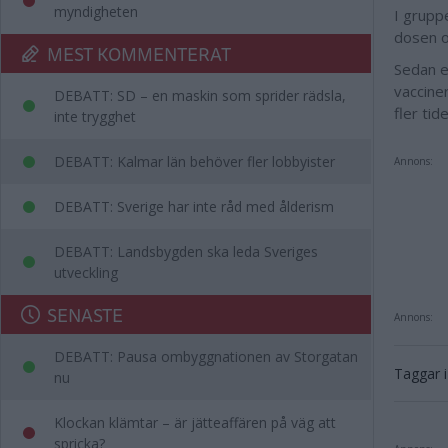
myndigheten
I gruppe
dosen o
MEST KOMMENTERAT
Sedan et
vaccine
DEBATT: SD – en maskin som sprider rädsla,
fler tid
inte trygghet
DEBATT: Kalmar län behöver fler lobbyister
Annons:
DEBATT: Sverige har inte råd med ålderism
DEBATT: Landsbygden ska leda Sveriges
utveckling
SENASTE
Annons:
DEBATT: Pausa ombyggnationen av Storgatan
Taggar i 
nu
Klockan klämtar – är jätteaffären på väg att
spricka?