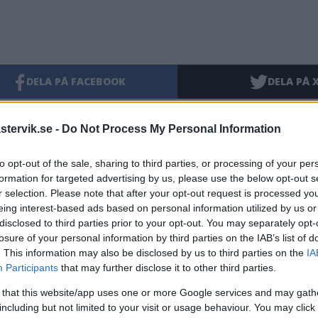
DELA PÅ FACEBOOK
DELA PÅ 
aterade inlägg
tervik.se -
Do Not Process My Personal Information
förs en kostnad för att vaccinera sig mot covid-19
to opt-out of the sale, sharing to third parties, or processing of your per
formation for targeted advertising by us, please use the below opt-out s
rna kvar på kontot – fortsatt gratis att ta covidvaccinet
r selection. Please note that after your opt-out request is processed y
eing interest-based ads based on personal information utilized by us or
nga har vaccinerat sig under drop in-veckan
disclosed to third parties prior to your opt-out. You may separately opt-
losure of your personal information by third parties on the IAB’s list of
. This information may also be disclosed by us to third parties on the
IA
nen kraftsamlar – blir drop-in-vaccinationer i hela länet
Participants
that may further disclose it to other third parties.
t sju av tio i länet har fått en tredje dos – fler erbjuds fjärde dos
 that this website/app uses one or more Google services and may gath
including but not limited to your visit or usage behaviour. You may click 
entera