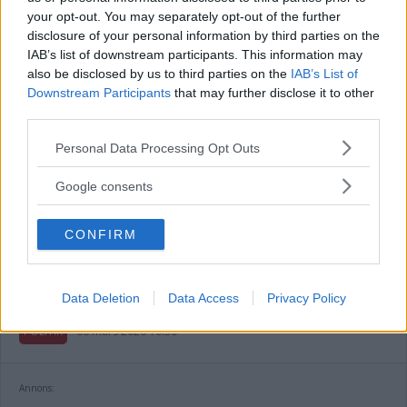
your opt-out. You may separately opt-out of the further
disclosure of your personal information by third parties on the
IAB’s list of downstream participants. This information may
also be disclosed by us to third parties on the
IAB’s List of
Downstream Participants
that may further disclose it to other
third parties.
Hjalmarsson om kritiken: ”Vi kommer
Please note that this website/app uses one or more Google
Personal Data Processing Opt Outs
inte göra något olagligt”
services and may gather and store information including but
not limited to your visit or usage behaviour. You may click to
Google consents
POLITIK
06 mars 2026 17.00
grant or deny consent to Google and its third-party tags to
use your data for below specified purposes in below Google
CONFIRM
consent section.
Toppolitikern efter avhoppet: ”Då hade
det gått för långt”
Data Deletion
Data Access
Privacy Policy
POLITIK
06 mars 2026 10.30
Annons: