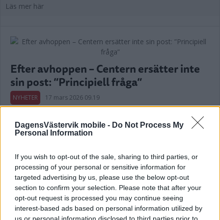
Läs mer här
Efter avhoppen – Centern ersätter inte
sin post: ”Principiell fråga”
NYHETER
17 mars 2026 09.19
DagensVästervik mobile -
Do Not Process My
Personal Information
Ordförande om avhoppet: "Allvarliga
samverkansproblem"
If you wish to opt-out of the sale, sharing to third parties, or
processing of your personal or sensitive information for
NYHETER
11 mars 2026 16.26
targeted advertising by us, please use the below opt-out
section to confirm your selection. Please note that after your
opt-out request is processed you may continue seeing
Annons:
interest-based ads based on personal information utilized by
us or personal information disclosed to third parties prior to