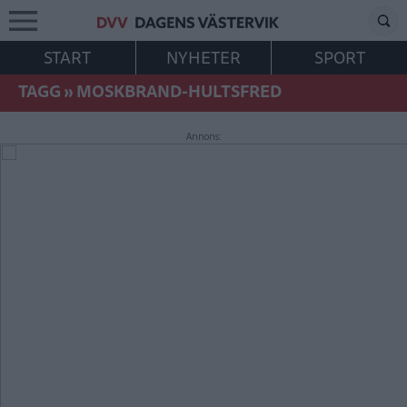
START
NYHETER
SPORT
TAGG
»
MOSKBRAND-HULTSFRED
Annons: