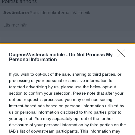
Politisk annons
Avsändare:
Socialdemokraterna i Västervik
Läs mer här
Åklagaren: "Min bedömning är att det
DagensVästervik mobile -
Do Not Process My
Personal Information
finns sannolika skäl"
If you wish to opt-out of the sale, sharing to third parties, or
KRIM
26 september 2025 14.50
processing of your personal or sensitive information for
targeted advertising by us, please use the below opt-out
section to confirm your selection. Please note that after your
opt-out request is processed you may continue seeing
EXTRA
interest-based ads based on personal information utilized by
us or personal information disclosed to third parties prior to
your opt-out. You may separately opt-out of the further
disclosure of your personal information by third parties on the
EN GRIPEN EFTER MOSKÉBRANDEN I
IAB’s list of downstream participants. This information may