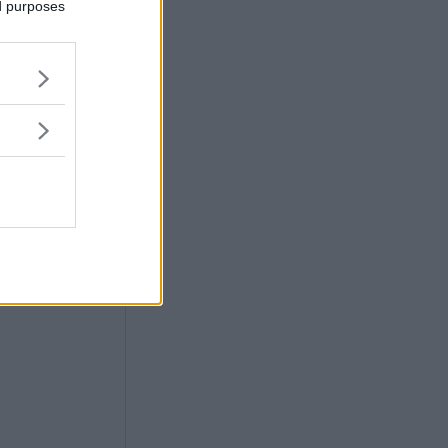
era
ed purposes