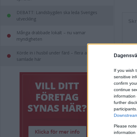
DEBATT: Landsbygden ska leda Sveriges
utveckling
Många drabbade lokalt – nu varnar
myndigheten
Körde in i husbil under färd – flera anmälningar
Dagensväs
samlade här
If you wish 
sensitive in
confirm you
continue se
information 
further disc
participants
Downstream 
Please note
information 