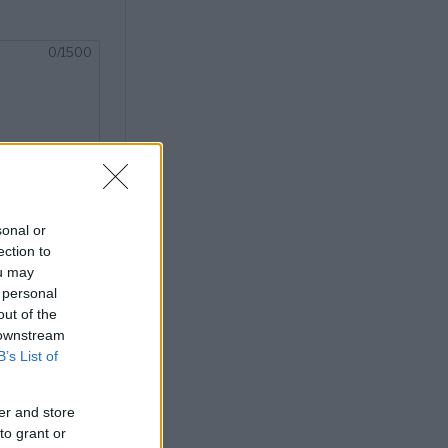
sonal or
ection to
ou may
 personal
out of the
 downstream
B’s List of
er and store
to grant or