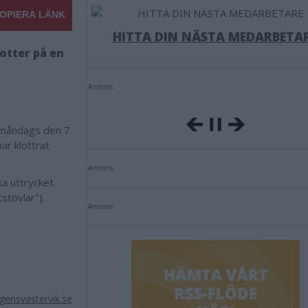
OPIERA LÄNK
HITTA DIN NÄSTA MEDARBETA
otter på en
Annons:
i måndags den 7
ar klottrat
Annons:
a uttrycket
tstövlar").
Annons:
ensvastervik.se