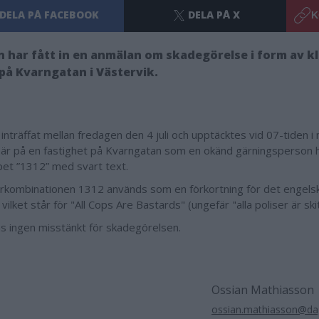
DELA PÅ FACEBOOK
DELA PÅ X
K
n har fått in en anmälan om skadegörelse i form av kl
på Kvarngatan i Västervik.
 inträffat mellan fredagen den 4 juli och upptäcktes vid 07-tiden 
et är på en fastighet på Kvarngatan som en okänd gärningsperson h
et ”1312” med svart text.
ombinationen 1312 används som en förkortning för det engelsk
vilket står för "All Cops Are Bastards" (ungefär "alla poliser är ski
ns ingen misstänkt för skadegörelsen.
Ossian Mathiasson
ossian.mathiasson@dag