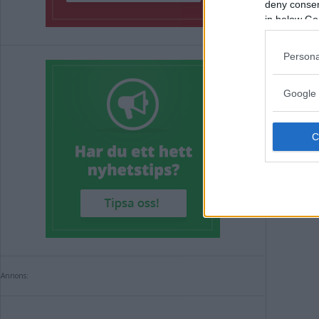
Kör
deny consent
in below Go
anm
Persona
KRIM
Google 
Annons:
Annons: