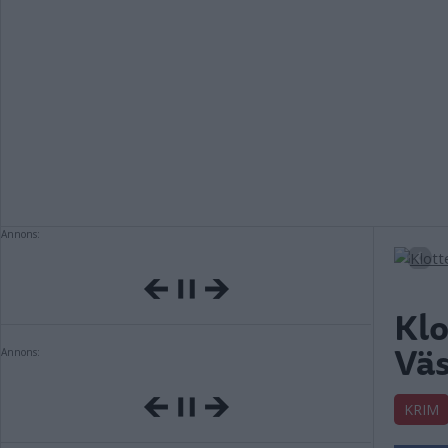
Annons:
Klo
Väs
Annons:
KRIM