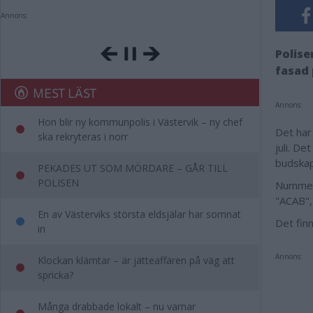
Annons:
Polise
fasad 
MEST LÄST
Annons:
Hon blir ny kommunpolis i Västervik – ny chef
Det har
ska rekryteras i norr
juli. D
budskap
PEKADES UT SOM MÖRDARE – GÅR TILL
POLISEN
Nummerk
"ACAB", 
En av Västerviks största eldsjälar har somnat
Det fin
in
Annons:
Klockan klämtar – är jätteaffären på väg att
spricka?
Många drabbade lokalt – nu varnar