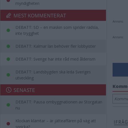
myndigheten
MEST KOMMENTERAT
Annons:
DEBATT: SD – en maskin som sprider rädsla,
inte trygghet
Annons:
DEBATT: Kalmar län behöver fler lobbyister
DEBATT: Sverige har inte råd med ålderism
DEBATT: Landsbygden ska leda Sveriges
utveckling
Komm
SENASTE
Kommen
DEBATT: Pausa ombyggnationen av Storgatan
nu
Klockan klämtar – är jätteaffären på väg att
spricka?