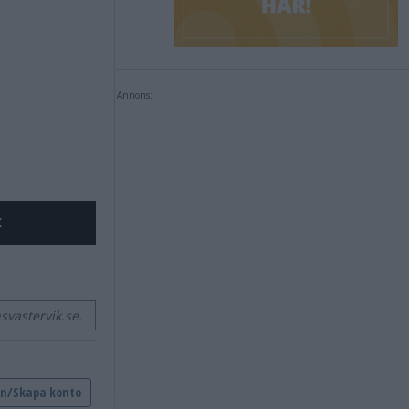
Annons:
X
vastervik.se.