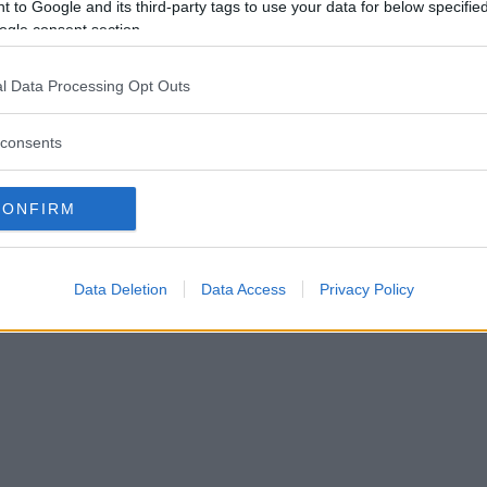
de in i husbil under färd – fl
 to Google and its third-party tags to use your data for below specifi
ogle consent section.
älningar samlade här
l Data Processing Opt Outs
06 augusti 2026 15.00
consents
CONFIRM
Data Deletion
Data Access
Privacy Policy