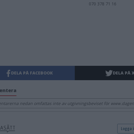
070 378 71 16
DELA PÅ FACEBOOK
DELA PÅ 
entera
tarerna nedan omfattas inte av utgivningsbeviset för www.dagens