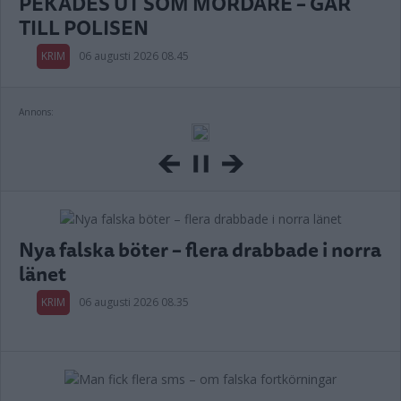
PEKADES UT SOM MÖRDARE – GÅR
TILL POLISEN
KRIM
06 augusti 2026 08.45
Annons:
Nya falska böter – flera drabbade i norra
länet
KRIM
06 augusti 2026 08.35