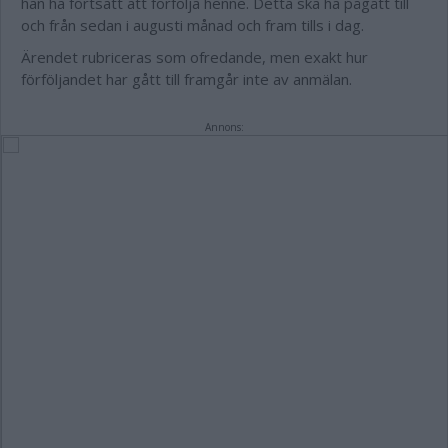
han ha fortsatt att förfölja henne. Detta ska ha pågått till
och från sedan i augusti månad och fram tills i dag.
Ärendet rubriceras som ofredande, men exakt hur
förföljandet har gått till framgår inte av anmälan.
Annons: