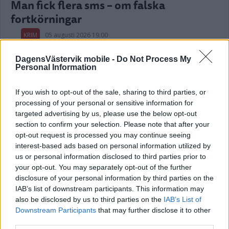
Man fick flera sms – om falska
fortkörningar
KRIM
05 augusti 2026 19.00
DagensVästervik mobile -
Do Not Process My
Personal Information
Annons:
If you wish to opt-out of the sale, sharing to third parties, or
processing of your personal or sensitive information for
Lastbilschaufför hade amfetamin i
targeted advertising by us, please use the below opt-out
section to confirm your selection. Please note that after your
blodet – så blir straffet
opt-out request is processed you may continue seeing
interest-based ads based on personal information utilized by
KRIM
05 augusti 2026 17.00
us or personal information disclosed to third parties prior to
your opt-out. You may separately opt-out of the further
disclosure of your personal information by third parties on the
IAB’s list of downstream participants. This information may
Narkotikamisstänkt Vimmerbybo
also be disclosed by us to third parties on the
IAB’s List of
släppt på fri fot
Downstream Participants
that may further disclose it to other
third parties.
KRIM
05 augusti 2026 13.55