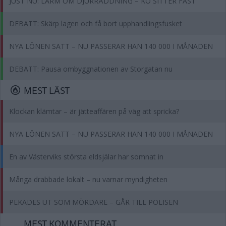
JUST NU: LARM OM DJURRÄDDNING – KO SITTER FAST
DEBATT: Skärp lagen och få bort upphandlingsfusket
NYA LÖNEN SATT – NU PASSERAR HAN 140 000 I MÅNADEN
DEBATT: Pausa ombyggnationen av Storgatan nu
MEST LÄST
Klockan klämtar – är jätteaffären på väg att spricka?
NYA LÖNEN SATT – NU PASSERAR HAN 140 000 I MÅNADEN
En av Västerviks största eldsjälar har somnat in
Många drabbade lokalt – nu varnar myndigheten
PEKADES UT SOM MÖRDARE – GÅR TILL POLISEN
MEST KOMMENTERAT