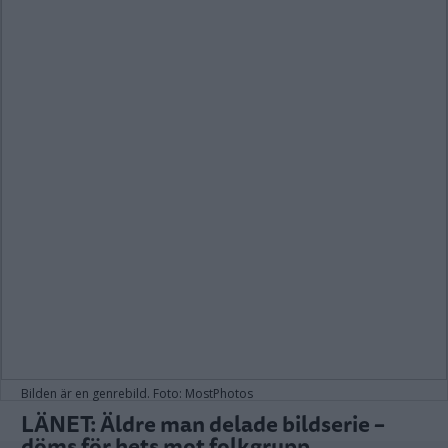
Bilden är en genrebild. Foto: MostPhotos
LÄNET: Äldre man delade bildserie –
döms för hets mot folkgrupp