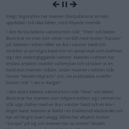
Enligt tingsrätten har mannen återpublicerat en bild,
uppdelad i två olika bilder, med följande innehåll:
I den första bildens vänstra hörn står ”Then” och bilden
illustrerar en man som sitter i en båt med texten ”Europe”
på. Mannen i båten håller en åra i vänster hand och
sträcker ut sin högra hand mot en annan man som befinner
sig i det omkringliggande vattnet. Mannen i vattnet har
endast ansiktet ovanför vattenytan och sträcker ut en
hand mot mannen i båten. Under mannen i vattnet står
texten ”Muslim Migrants” och i en pratbubbla ovanför
honom står ”I am in danger”.
I den andra bildens vänstra hörn står ”Now” och bilden
illustrerar hur mannen som tidigare befann sig i vattnet nu
står upp i båten med en åra i vänster hand och en kniv i
höger hand. Mannen är klädd i en traditionell klädedräkt och
har ett längre svart skägg. Båten har alltjämt texten
”Europe” på sig och mannen har nu texten ”Muslim