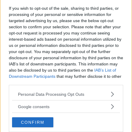
If you wish to opt-out of the sale, sharing to third parties, or
processing of your personal or sensitive information for
targeted advertising by us, please use the below opt-out
section to confirm your selection. Please note that after your
opt-out request is processed you may continue seeing
interest-based ads based on personal information utilized by
us or personal information disclosed to third parties prior to
your opt-out. You may separately opt-out of the further
disclosure of your personal information by third parties on the
IAB’s list of downstream participants. This information may
also be disclosed by us to third parties on the
IAB’s List of
Downstream Participants
that may further disclose it to other
third parties.
Please note that this website/app uses one or more Google
Personal Data Processing Opt Outs
services and may gather and store information including but
not limited to your visit or usage behaviour. You may click to
Google consents
grant or deny consent to Google and its third-party tags to
use your data for below specified purposes in below Google
CONFIRM
consent section.