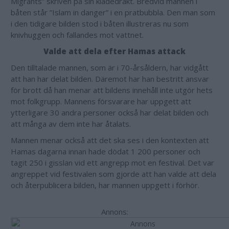
Migrants” skriven på sin klädedräkt. Bredvid mannen i
båten står ”Islam in danger” i en pratbubbla. Den man som
i den tidigare bilden stod i båten illustreras nu som
knivhuggen och fallandes mot vattnet.
Valde att dela efter Hamas attack
Den tilltalade mannen, som är i 70-årsåldern, har vidgått
att han har delat bilden. Däremot har han bestritt ansvar
för brott då han menar att bildens innehåll inte utgör hets
mot folkgrupp. Mannens försvarare har uppgett att
ytterligare 30 andra personer också har delat bilden och
att många av dem inte har åtalats.
Mannen menar också att det ska ses i den kontexten att
Hamas dagarna innan hade dödat 1 200 personer och
tagit 250 i gisslan vid ett angrepp mot en festival. Det var
angreppet vid festivalen som gjorde att han valde att dela
och återpublicera bilden, har mannen uppgett i förhör.
Annons: