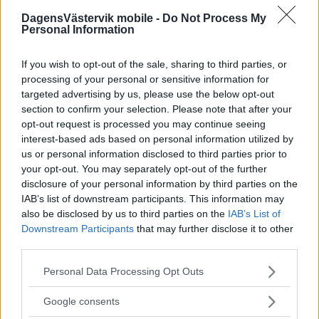
DagensVästervik mobile -
Do Not Process My
Personal Information
If you wish to opt-out of the sale, sharing to third parties, or
processing of your personal or sensitive information for
targeted advertising by us, please use the below opt-out
section to confirm your selection. Please note that after your
opt-out request is processed you may continue seeing
interest-based ads based on personal information utilized by
us or personal information disclosed to third parties prior to
your opt-out. You may separately opt-out of the further
disclosure of your personal information by third parties on the
IAB’s list of downstream participants. This information may
also be disclosed by us to third parties on the
IAB’s List of
Downstream Participants
that may further disclose it to other
third parties.
Please note that this website/app uses one or more Google
Personal Data Processing Opt Outs
services and may gather and store information including but
not limited to your visit or usage behaviour. You may click to
Google consents
grant or deny consent to Google and its third-party tags to