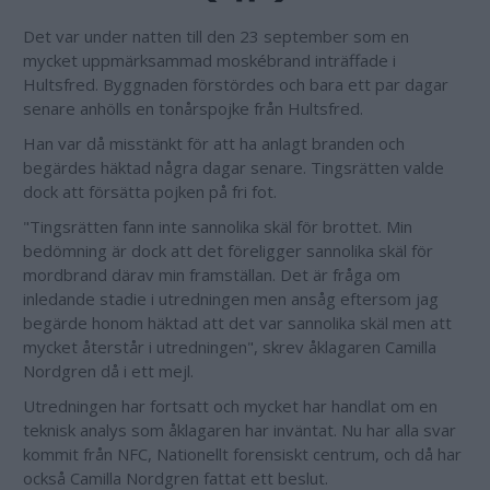
Det var under natten till den 23 september som en
mycket uppmärksammad moskébrand inträffade i
Hultsfred. Byggnaden förstördes och bara ett par dagar
senare anhölls en tonårspojke från Hultsfred.
Han var då misstänkt för att ha anlagt branden och
begärdes häktad några dagar senare. Tingsrätten valde
dock att försätta pojken på fri fot.
"Tingsrätten fann inte sannolika skäl för brottet. Min
bedömning är dock att det föreligger sannolika skäl för
mordbrand därav min framställan. Det är fråga om
inledande stadie i utredningen men ansåg eftersom jag
begärde honom häktad att det var sannolika skäl men att
mycket återstår i utredningen", skrev åklagaren Camilla
Nordgren då i ett mejl.
Utredningen har fortsatt och mycket har handlat om en
teknisk analys som åklagaren har inväntat. Nu har alla svar
kommit från NFC, Nationellt forensiskt centrum, och då har
också Camilla Nordgren fattat ett beslut.