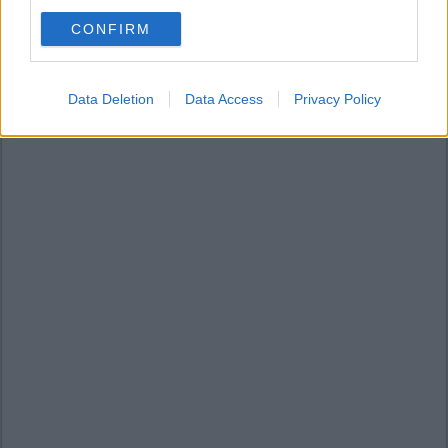
use your data for below specified purposes in below Google
CONFIRM
consent section.
Data Deletion
Data Access
Privacy Policy