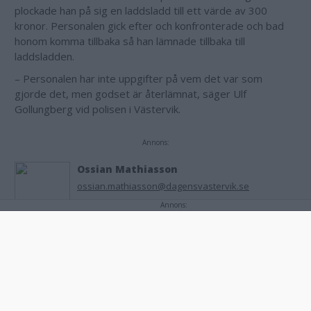
plockade han på sig en laddsladd till ett värde av 300
kronor. Personalen gick efter och konfronterade och bad
honom komma tillbaka så han lämnade tillbaka till
laddsladden.
– Personalen har inte uppgifter på vem det var som
gjorde det, men godset är återlämnat, säger Ulf
Gollungberg vid polisen i Västervik.
Annons:
Ossian Mathiasson
ossian.mathiasson@dagensvastervik.se
070 378 71 16
Annons:
Annons:
Gå till startsidan