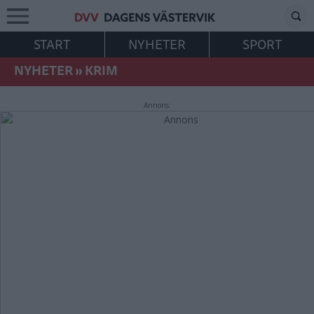
START
NYHETER
SPORT
NYHETER
»
KRIM
Annons: