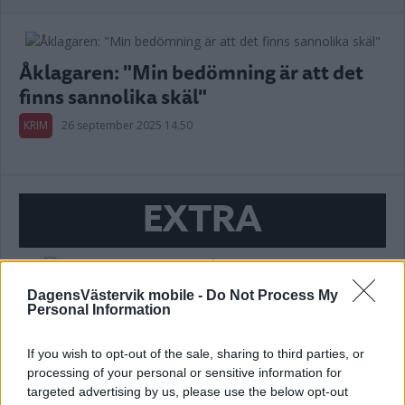
Åklagaren: "Min bedömning är att det
finns sannolika skäl"
KRIM
26 september 2025 14.50
EXTRA
EN GRIPEN EFTER MOSKÉBRANDEN I
DagensVästervik mobile -
Do Not Process My
Personal Information
HULTSFRED
KRIM
26 september 2025 11.04
If you wish to opt-out of the sale, sharing to third parties, or
processing of your personal or sensitive information for
targeted advertising by us, please use the below opt-out