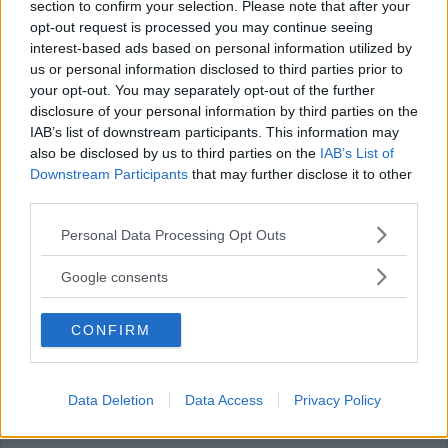
section to confirm your selection. Please note that after your
Annons:
opt-out request is processed you may continue seeing
interest-based ads based on personal information utilized by
Politisk annons
us or personal information disclosed to third parties prior to
your opt-out. You may separately opt-out of the further
Avsändare:
Socialdemokraterna i Västervik
disclosure of your personal information by third parties on the
IAB’s list of downstream participants. This information may
Läs mer här
also be disclosed by us to third parties on the
IAB’s List of
Downstream Participants
that may further disclose it to other
third parties.
EXTRA
Please note that this website/app uses one or more Google
Personal Data Processing Opt Outs
services and may gather and store information including but
not limited to your visit or usage behaviour. You may click to
Google consents
grant or deny consent to Google and its third-party tags to
use your data for below specified purposes in below Google
CONFIRM
consent section.
Polis bevakar platsen efter
moskébranden – här är senaste nytt
Data Deletion
Data Access
Privacy Policy
KRIM
24 september 2025 09.27