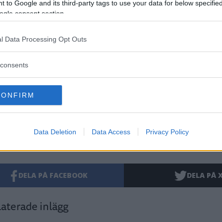
076 127 51 90
 to Google and its third-party tags to use your data for below specifi
ogle consent section.
l Data Processing Opt Outs
artikel
Svenskt Näringslivs ranking
Svenskt Näringsliv
consents
Västerviks kommun
Harald Hjalmarsson
Pontus Li
CONFIRM
Data Deletion
Data Access
Privacy Policy
DELA PÅ FACEBOOK
DELA PÅ 
aterade inlägg