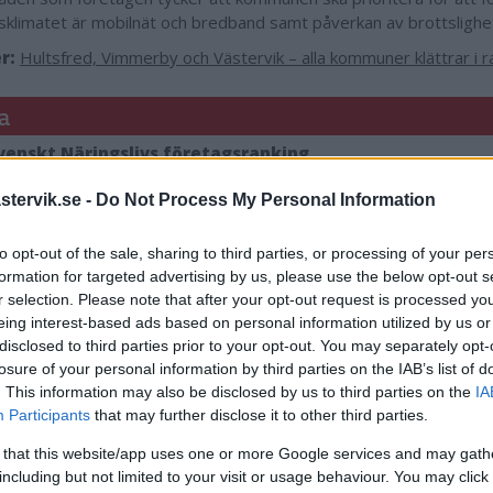
sklimatet är mobilnät och bredband samt påverkan av brottslighe
r:
Hultsfred, Vimmerby och Västervik – alla kommuner klättrar i 
a
enskt Näringslivs företagsranking
år presenterar Svenskt Näringsliv en ranking av företagsklimatet 
tervik.se -
Do Not Process My Personal Information
er. Syftet är att visa var i landet det är bäst att starta och driva
gen innehåller totalt 18 faktorer som viktas olika tungt. 2024 års 
to opt-out of the sale, sharing to third parties, or processing of your per
 till två tredjedelar på en enkätundersökning till företagen so
formation for targeted advertising by us, please use the below opt-out s
första kvartalet 2024 och ytterligare en tredjedel bygger på stat
r selection. Please note that after your opt-out request is processed y
.
eing interest-based ads based on personal information utilized by us or
disclosed to third parties prior to your opt-out. You may separately opt-
losure of your personal information by third parties on the IAB’s list of
. This information may also be disclosed by us to third parties on the
IA
Participants
that may further disclose it to other third parties.
Tess Hartikka
 that this website/app uses one or more Google services and may gath
tess.hartikka@da
including but not limited to your visit or usage behaviour. You may click 