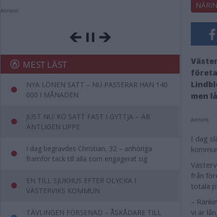
NÄRIN
Annons:
Väster
MEST LÄST
föret
Lindbl
NYA LÖNEN SATT – NU PASSERAR HAN 140
000 I MÅNADEN
men lå
JUST NU: KO SATT FAST I GYTTJA – ÄR
Annons:
ÄNTLIGEN UPPE
I dag s
I dag begravdes Christian, 32 – anhöriga
kommun 
framför tack till alla som engagerat sig
Västerv
från fö
EN TILL SJUKHUS EFTER OLYCKA I
totala p
VÄSTERVIKS KOMMUN
– Ranki
vi är lå
TÄVLINGEN FÖRSENAD – ÅSKÅDARE TILL