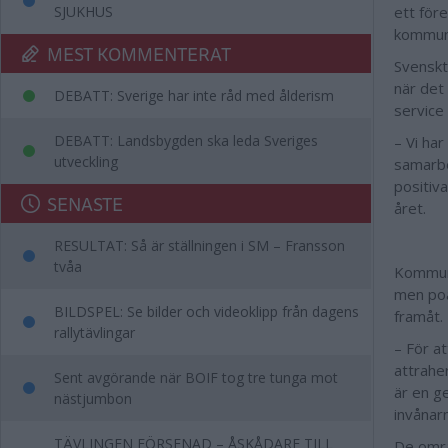
SJUKHUS
ett för
kommun,
MEST KOMMENTERAT
Svenskt 
när det
DEBATT: Sverige har inte råd med ålderism
service
DEBATT: Landsbygden ska leda Sveriges
– Vi har
utveckling
samarbe
positiv
SENASTE
året.
RESULTAT: Så är ställningen i SM – Fransson
tvåa
Kommuns
men poä
BILDSPEL: Se bilder och videoklipp från dagens
framåt.
rallytävlingar
– För at
attraher
Sent avgörande när BOIF tog tre tunga mot
är en g
nästjumbon
invånar
TÄVLINGEN FÖRSENAD – ÅSKÅDARE TILL
De områ