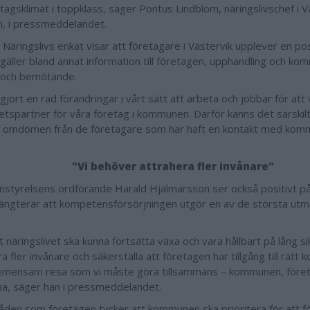
etagsklimat i toppklass, säger Pontus Lindblom, näringslivschef i V
 i pressmeddelandet.
Näringslivs enkät visar att företagare i Västervik upplever en pos
 gäller bland annat information till företagen, upphandling och k
 och bemötande.
 gjort en rad förändringar i vårt sätt att arbeta och jobbar för att
tspartner för våra företag i kommunen. Därför känns det särskilt k
a omdömen från de företagare som har haft en kontakt med ko
"Vi behöver attrahera fler invånare"
tyrelsens ordförande Harald Hjalmarsson ser också positivt på
ngterar att kompetensförsörjningen utgör en av de största utm
t näringslivet ska kunna fortsätta växa och vara hållbart på lång si
a fler invånare och säkerställa att företagen har tillgång till rätt
emensam resa som vi måste göra tillsammans – kommunen, före
na, säger han i pressmeddelandet.
den som företagen tycker att kommunen ska prioritera för att f