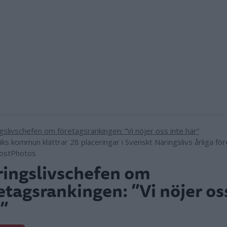
iks kommun klättrar 28 placeringar i Svenskt Näringslivs årliga fö
MostPhotos
ingslivschefen om
etagsrankingen: ”Vi nöjer os
”