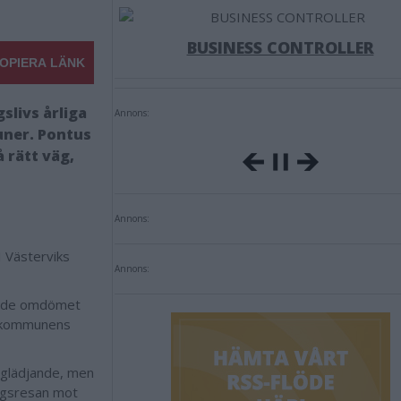
BUSINESS CONTROLLER
OPIERA LÄNK
slivs årliga
Annons:
uner. Pontus
 rätt väg,
Annons:
 I Västerviks
Annons:
ande omdömet
r kommunens
t glädjande, men
lingsresan mot