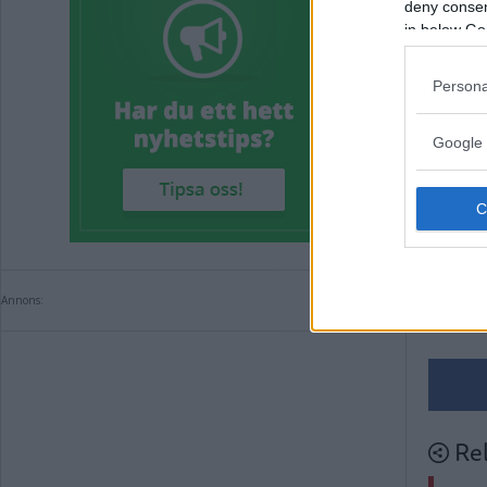
deny consent
in below Go
Annons:
Persona
Taggar i 
Google 
Annons:
Annons:
Rel