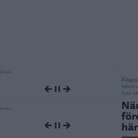
Annons:
Västerv
Foto: 
När
Annons:
för
här