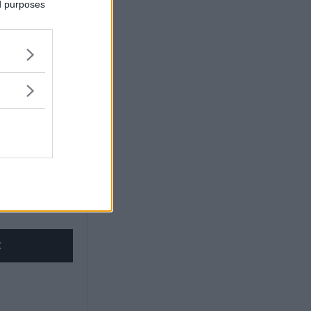
ed purposes
ndblom
X