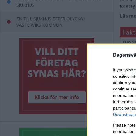
SJUKHUS
företag
Läs me
EN TILL SJUKHUS EFTER OLYCKA I
VÄSTERVIKS KOMMUN
Fakt
Om Sv
Varje 
Dagensväs
kommun
Rankin
If you wish 
bygger
sensitive in
under 
confirm you
och UC
continue se
information 
further disc
participants
Annons:
Downstream 
Please note
information 