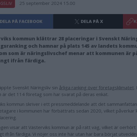
25 september 2024 15.00
GSLIV
DELA PÅ FACEBOOK
DELA PÅ X
K
viks kommun klättrar 28 placeringar i Svenskt Näring
agsranking och hamnar på plats 145 av landets komm
om som är näringslivschef menar att kommunen är på
ngt ifrån färdiga.
läppte Svenskt Näringsliv sin
årliga ranking över företagsklimatet
.
är det 114 företag som har svarat på deras enkät.
iks kommun skriver i ett pressmeddelande att det sammanfatt
retagare i kommunen har förbättrats sedan 2020, vilket påverka
lacering.
ngen visar att Västerviks kommun är på rätt väg, vilket är oerhör
ngt ifrån färdiga. Vi nöjer oss inte här utan har bara börjat utveck