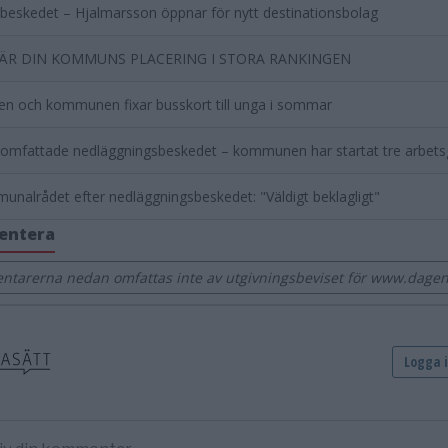
 beskedet – Hjalmarsson öppnar för nytt destinationsbolag
ÄR DIN KOMMUNS PLACERING I STORA RANKINGEN
n och kommunen fixar busskort till unga i sommar
 omfattade nedläggningsbeskedet – kommunen har startat tre arbets
nalrådet efter nedläggningsbeskedet: "Väldigt beklagligt"
entera
tarerna nedan omfattas inte av utgivningsbeviset för www.dagens