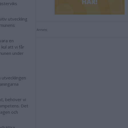
ästerviks
itiv utveckling
ommunens
Annons:
 vara en
ul att vi får
mmunen under
 utvecklingen
aningarna
kt, behöver vi
 kompetens. Det
tagen och
örbättra