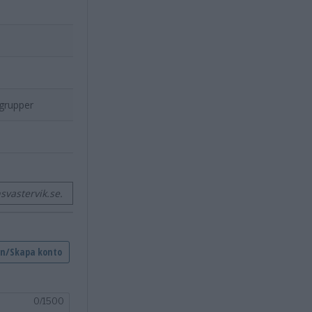
grupper
vastervik.se.