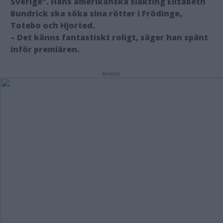
Sverige”. Hans amerikanska släkting Elizabeth
Bundrick ska söka sina rötter i Frödinge,
Totebo och Hjorted.
– Det känns fantastiskt roligt, säger han spänt
inför premiären.
Annons: