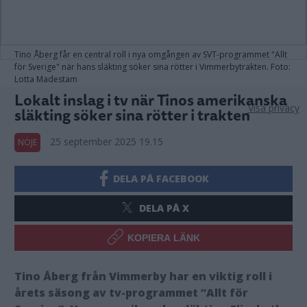
Tino Åberg får en central roll i nya omgången av SVT-programmet "Allt
för Sverige" när hans släkting söker sina rötter i Vimmerbytrakten. Foto:
Lotta Madestam
Lokalt inslag i tv när Tinos amerikanska
Visa privacy
släkting söker sina rötter i trakten
25 september 2025 19.15
NÖJE
DELA PÅ FACEBOOK
DELA PÅ X
KOPIERA LÄNK
Tino Åberg från Vimmerby har en viktig roll i
årets säsong av tv-programmet ”Allt för