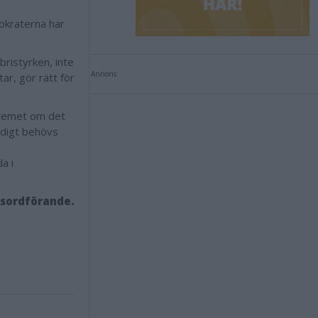
okraterna har
bristyrken, inte
Annons:
ar, gör rätt för
stemet om det
tidigt behövs
a i
tsordförande.