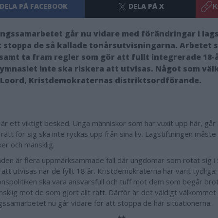
DELA PÅ FACEBOOK
DELA PÅ X
K
ngssamarbetet går nu vidare med förändringar i lag
t stoppa de så kallade tonårsutvisningarna. Arbetet 
amt ta fram regler som gör att fullt integrerade 18-
gymnasiet inte ska riskera att utvisas. Något som vä
Loord, Kristdemokraternas distriktsordförande.
 är ett viktigt besked. Unga människor som har vuxit upp här, går
rätt för sig ska inte ryckas upp från sina liv. Lagstiftningen måst
ker och mänsklig.
den är flera uppmärksammade fall där ungdomar som rotat sig i 
 att utvisas när de fyllt 18 år.
Kristdemokraterna har varit tydliga:
onspolitiken ska vara ansvarsfull och tuff mot dem som begår br
klig mot de som gjort allt rätt. Därför är det väldigt välkommet 
gssamarbetet nu går vidare för att stoppa de här situationerna.