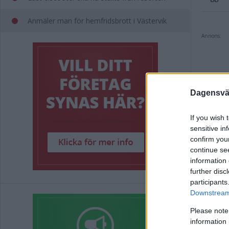
Anmäler man för hemfridsbrott i Västervik
Annons:
Dagensväs
If you wish 
Rel
sensitive in
confirm you
Länet
continue se
information 
further disc
Han s
participants
Downstream 
Välko
Please note
Jimmy
information 