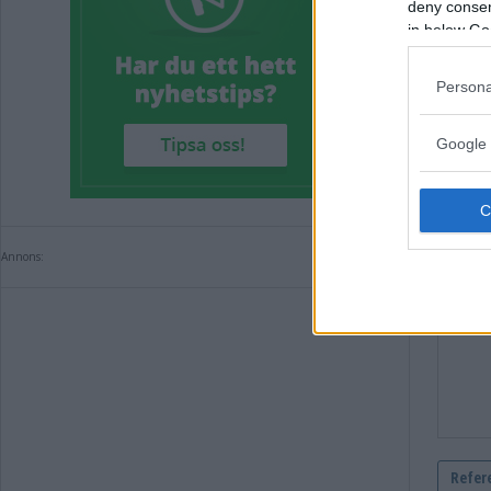
deny consent
LISTA
in below Go
Komm
Persona
Kommen
Google 
Annons: