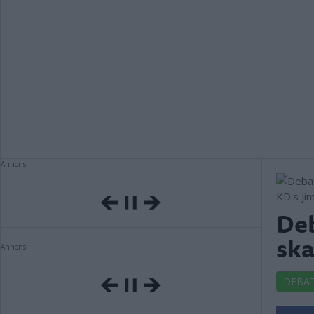
Annons:
KD:s Jim
Deb
ska
Annons:
DEBA