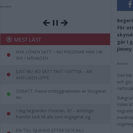
Annons:
Regeri
för at
skynds
MEST LÄST
går i 
Jimmy 
NYA LÖNEN SATT – NU PASSERAR HAN 140
000 I MÅNADEN
Annons:
JUST NU: KO SATT FAST I GYTTJA – ÄR
Det här
ÄNTLIGEN UPPE
och gör 
rättssä
DEBATT: Pausa ombyggnationen av Storgatan
nu
Bakgrun
riskerat
I dag begravdes Christian, 32 – anhöriga
migrati
framför tack till alla som engagerat sig
medmäns
regerin
EN TILL SJUKHUS EFTER OLYCKA I