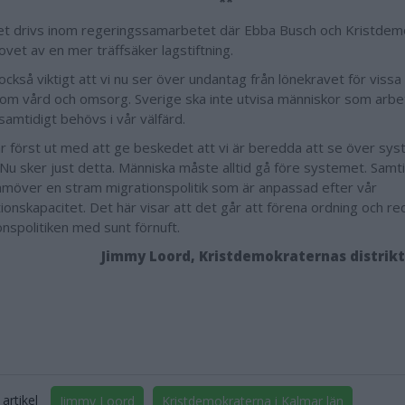
**
ivet drivs inom regeringssamarbetet där Ebba Busch och Kristdem
ovet av en mer träffsäker lagstiftning.
ckså viktigt att vi nu ser över undantag från lönekravet för vissa 
nom vård och omsorg. Sverige ska inte utvisa människor som arbet
samtidigt behövs i vår välfärd.
r först ut med att ge beskedet att vi är beredda att se över sy
l. Nu sker just detta. Människa måste alltid gå före systemet. Sam
amöver en stram migrationspolitik som är anpassad efter vår
ionskapacitet. Det här visar att det går att förena ordning och red
onspolitiken med sunt förnuft.
Jimmy Loord, Kristdemokraternas distrik
artikel
Jimmy Loord
Kristdemokraterna i Kalmar län