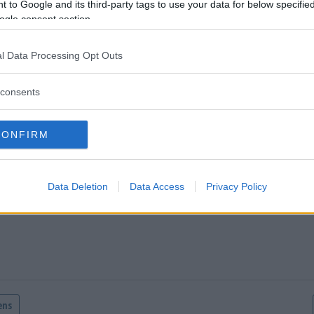
 to Google and its third-party tags to use your data for below specifi
: Så länge får du vänta på ambulans där du bor – "Övergett Hultsfred
ogle consent section.
entera
l Data Processing Opt Outs
tarerna nedan omfattas inte av utgivningsbeviset för www.dagens
consents
CONFIRM
Data Deletion
Data Access
Privacy Policy