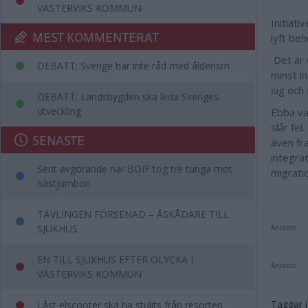
VÄSTERVIKS KOMMUN
Initiat
MEST KOMMENTERAT
lyft beh
Det är o
DEBATT: Sverige har inte råd med ålderism
minst i
sig och 
DEBATT: Landsbygden ska leda Sveriges
utveckling
Ebba va
slår fe
SENASTE
även fr
integrat
Sent avgörande när BOIF tog tre tunga mot
migrati
nästjumbon
TÄVLINGEN FÖRSENAD – ÅSKÅDARE TILL
SJUKHUS
Annons:
EN TILL SJUKHUS EFTER OLYCKA I
Annons:
VÄSTERVIKS KOMMUN
Taggar i 
Låst elscooter ska ha stulits från resorten