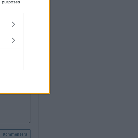
ed purposes
?"
vastervik.se.