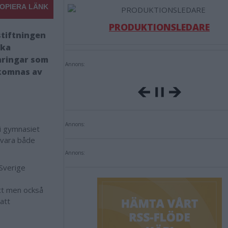
OPIERA LÄNK
PRODUKTIONSLEDARE
stiftningen
ska
åringar som
Annons:
lkomnas av
Annons:
 i gymnasiet
e vara både
Annons:
Sverige
ott men också
att