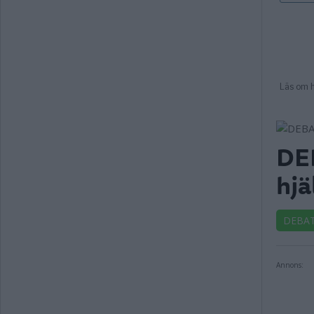
DEB
hjä
DEBA
Annons: