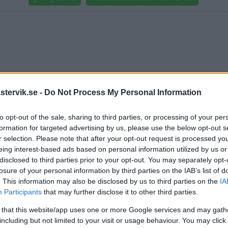
tervik.se -
Do Not Process My Personal Information
DELA PÅ FACEBOOK
DELA PÅ 
to opt-out of the sale, sharing to third parties, or processing of your per
aterade inlägg
formation for targeted advertising by us, please use the below opt-out s
r selection. Please note that after your opt-out request is processed y
s KD-topp invald i partistyrelsen
eing interest-based ads based on personal information utilized by us or
disclosed to third parties prior to your opt-out. You may separately opt-
losure of your personal information by third parties on the IAB’s list of
ka leda KD i regionvalet: "Rätt person"
. This information may also be disclosed by us to third parties on the
IA
Participants
that may further disclose it to other third parties.
mnar regeringens besked om minskat barnafödande – "Går inte att 
 that this website/app uses one or more Google services and may gath
 Loords sjätte år – fick förnyat förtroende i distriktet
including but not limited to your visit or usage behaviour. You may click 