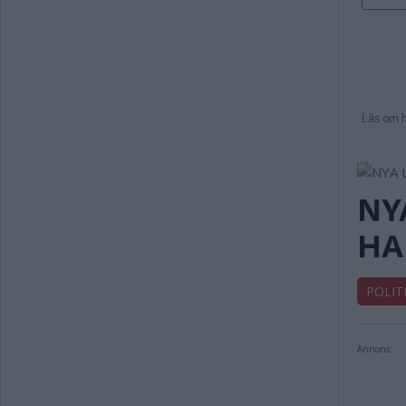
NY
HA
POLIT
Annons: