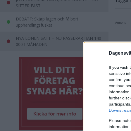
Taggar i 
SITTER FAST
DEBATT: Skärp lagen och få bort
Annons:
upphandlingsfusket
NYA LÖNEN SATT – NU PASSERAR HAN 140
000 I MÅNADEN
Dagensväs
If you wish 
Rel
sensitive in
confirm you
continue se
Debat
information 
further disc
Länet
participants
Downstream 
Välko
Please note
information 
Jimmy