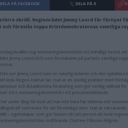
DELA PÅ FACEBOOK
DELA PÅ X
K
större skräll. Regionrådet Jimmy Loord får förnyat f
t och föreslås toppa Kristdemokraternas samtliga reg
nsdagskvällen tog nomineringskommittén ett enhälligt beslut att 
ådet Jimmy Loord (KD) som förstanamn på partiets samtliga region
kretsar.
tén ser Jimmy Loord som en naturlig ledaren och den självklara 
alet leda Region Kalmar län. Han är en skicklig politiker med förm
änniskor och åstadkomma förändring som gör verklig skillnad för i
kriver KD:s nomineringskommitté i ett pressmeddelande.
har under lång tid visat att han inte bara har idéerna och visione
dlingskraft som krävs för att förverkliga dem. Han är närvarande,
tillit – egenskaper som gör honom till rätt person att leda region
omineringskommitténs ordförande Chatrine Pålsson Ahlgren.