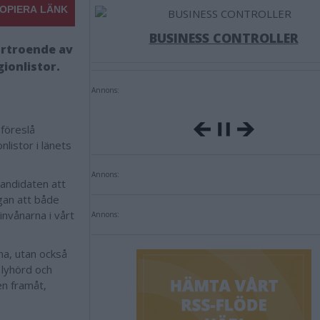
OPIERA LÄNK
BUSINESS CONTROLLER
örtroende av
ionlistor.
Annons:
föreslå
listor i länets
Annons:
kandidaten att
ågan att både
nvånarna i vårt
Annons:
rna, utan också
 lyhörd och
en framåt,