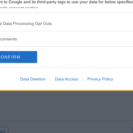
 to Google and its third-party tags to use your data for below specifi
ogle consent section.
 Sjölander vill ha en tillgänglig vård i alla steg
entera
l Data Processing Opt Outs
tarerna nedan omfattas inte av utgivningsbeviset för www.dagens
consents
CONFIRM
Data Deletion
Data Access
Privacy Policy