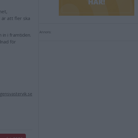
het,
 är att fler ska
Annons:
in i framtiden.
lnad för
ensvastervik.se