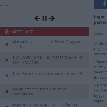
Annons:
Ingen 
partie
MEST LÄST
Annons:
Klockan klämtar – är jätteaffären på väg att
Under o
spricka?
regionr
sex val
NYA LÖNEN SATT – NU PASSERAR HAN 140
"Kommit
000 I MÅNADEN
efter v
samla m
En av Västerviks största eldsjälar har somnat
län", s
in
– Jimmy 
Många drabbade lokalt – nu varnar
den han
myndigheten
bygger 
säger n
PEKADES UT SOM MÖRDARE – GÅR TILL