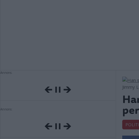
Annons:
Jimmy L
Han
per
Annons:
POLIT