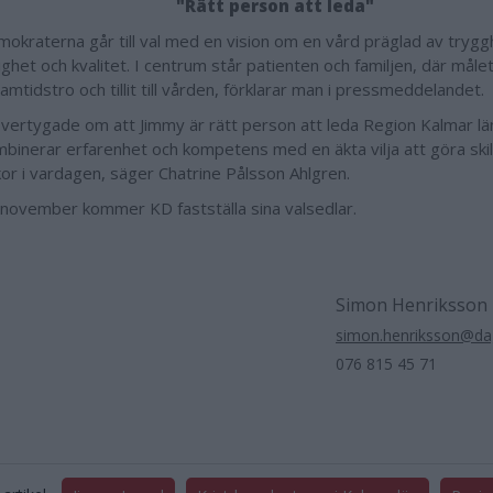
"Rätt person att leda"
mokraterna går till val med en vision om en vård präglad av trygg
lighet och kvalitet. I centrum står patienten och familjen, där målet
amtidstro och tillit till vården, förklarar man i pressmeddelandet.
 övertygade om att Jimmy är rätt person att leda Region Kalmar län 
binerar erfarenhet och kompetens med en äkta vilja att göra skil
or i vardagen, säger Chatrine Pålsson Ahlgren.
november kommer KD fastställa sina valsedlar.
Simon Henriksson
simon.henriksson@dag
076 815 45 71