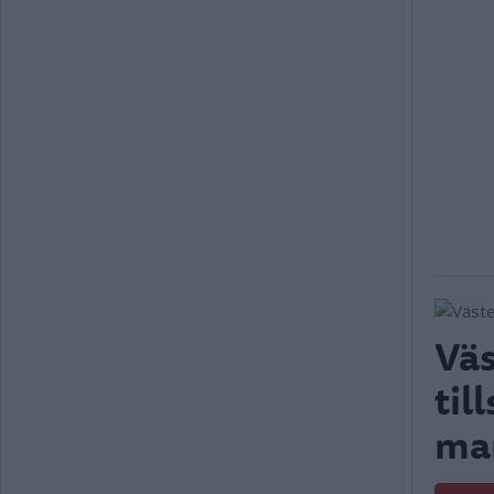
Väs
til
ma