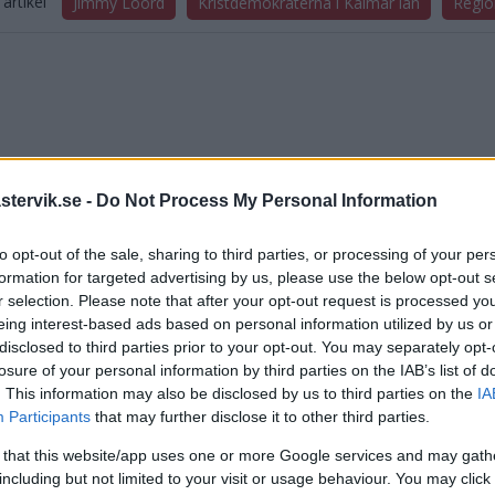
artikel
Jimmy Loord
Kristdemokraterna i Kalmar län
Regio
tervik.se -
Do Not Process My Personal Information
DELA PÅ FACEBOOK
DELA PÅ 
to opt-out of the sale, sharing to third parties, or processing of your per
aterade inlägg
formation for targeted advertising by us, please use the below opt-out s
r selection. Please note that after your opt-out request is processed y
eing interest-based ads based on personal information utilized by us or
t: "Orimliga tonårsutvisningar ska stoppas!"
disclosed to third parties prior to your opt-out. You may separately opt-
losure of your personal information by third parties on the IAB’s list of
s KD-topp invald i partistyrelsen
. This information may also be disclosed by us to third parties on the
IA
Participants
that may further disclose it to other third parties.
mnar regeringens besked om minskat barnafödande – "Går inte att 
 that this website/app uses one or more Google services and may gath
including but not limited to your visit or usage behaviour. You may click 
 Loords sjätte år – fick förnyat förtroende i distriktet