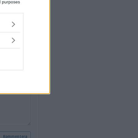
ed purposes
vastervik.se.