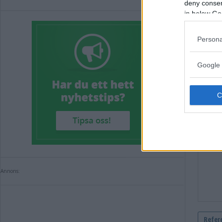
deny consent
in below Go
Malin
Komm
Persona
Kommen
Google 
Annons: