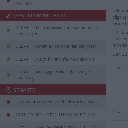
POLISEN
Kristde
MEST KOMMENTERAT
tillgäng
känna fr
DEBATT: SD – en maskin som sprider rädsla,
– Vi är
inte trygghet
Han kom
människ
DEBATT: Kalmar län behöver fler lobbyister
Den 22 
DEBATT: Sverige har inte råd med ålderism
Annons:
DEBATT: Landsbygden ska leda Sveriges
utveckling
SENASTE
Nya försök i trakten – ombads trycka på länk
Annons:
MAN I 90-ÅRSÅLDERN LURAD PÅ PENGAR
JUST NU: LARM OM DJURRÄDDNING – KO