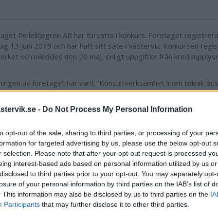
laget Pelleliljegren AB har försatts i konkurs. Företaget registre
lag 13 juni 2019 och har haft sitt säte i Västervik. Konkursen reg
erket och inleddes den 20 maj, enligt uppgifter från kreditupply
.
ningen av företaget har varit "Konsultverksamhet inom teknik Bu
chaufför. Researrangör." och företaget har haft ett aktiekapital p
ar två personer suttit i företagets ledning.
tervik.se -
Do Not Process My Personal Information
en konkurs till Konkurs för ett aktiebolag innebär att bolaget avs
to opt-out of the sale, sharing to third parties, or processing of your per
lgångar används för att täcka dess skulder. Det är möjligt att ett
formation for targeted advertising by us, please use the below opt-out s
nt ansöker om konkurs eller att en fordringsägare begär det. Tin
r selection. Please note that after your opt-out request is processed y
r ansökan och beslutar om att sätta bolaget i konkurs. I detta sk
eing interest-based ads based on personal information utilized by us or
tten en konkursförvaltare för att hantera hela processen. Den ut
disclosed to third parties prior to your opt-out. You may separately opt-
förvaltaren redovisar framstegen till tingsrätten, som avslutar k
losure of your personal information by third parties on the IAB’s list of
t upplöser bolaget.
Länk till Bolagsverket
. This information may also be disclosed by us to third parties on the
IA
Participants
that may further disclose it to other third parties.