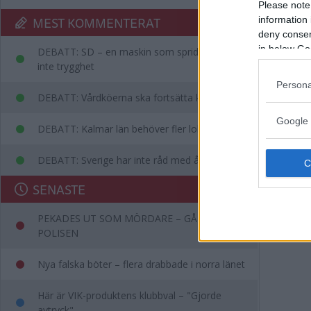
Please note
MEST KOMMENTERAT
information 
deny consent
in below Go
DEBATT: SD – en maskin som sprider rädsla,
inte trygghet
Persona
DEBATT: Vårdköerna ska fortsätta kortas
Google 
DEBATT: Kalmar län behöver fler lobbyister
DEBATT: Sverige har inte råd med ålderism
SENASTE
PEKADES UT SOM MÖRDARE – GÅR TILL
POLISEN
Nya falska böter – flera drabbade i norra länet
Här är VIK-produktens klubbval – "Gjorde
avtryck"