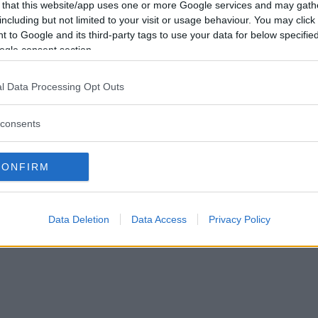
 that this website/app uses one or more Google services and may gath
including but not limited to your visit or usage behaviour. You may click 
 to Google and its third-party tags to use your data for below specifi
ogle consent section.
l Data Processing Opt Outs
consents
CONFIRM
Data Deletion
Data Access
Privacy Policy