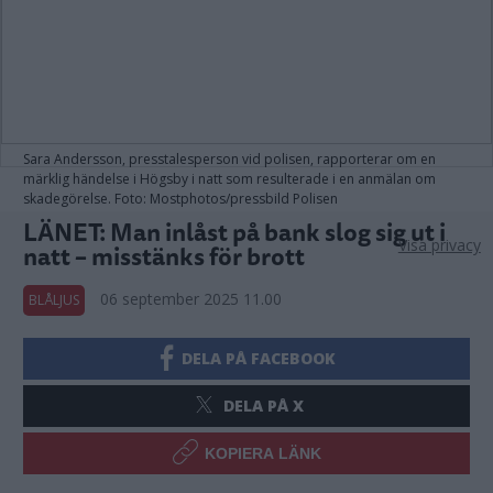
Sara Andersson, presstalesperson vid polisen, rapporterar om en
märklig händelse i Högsby i natt som resulterade i en anmälan om
skadegörelse. Foto: Mostphotos/pressbild Polisen
LÄNET: Man inlåst på bank slog sig ut i
Visa privacy
natt – misstänks för brott
06 september 2025 11.00
BLÅLJUS
DELA PÅ FACEBOOK
DELA PÅ X
KOPIERA LÄNK