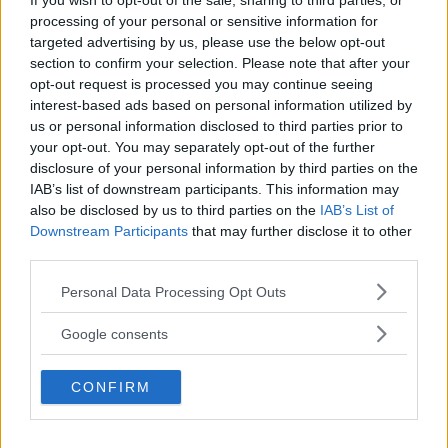
If you wish to opt-out of the sale, sharing to third parties, or
processing of your personal or sensitive information for
targeted advertising by us, please use the below opt-out
section to confirm your selection. Please note that after your
opt-out request is processed you may continue seeing
interest-based ads based on personal information utilized by
us or personal information disclosed to third parties prior to
your opt-out. You may separately opt-out of the further
disclosure of your personal information by third parties on the
IAB’s list of downstream participants. This information may
also be disclosed by us to third parties on the
IAB’s List of
Downstream Participants
that may further disclose it to other
third parties.
Please note that this website/app uses one or more Google
Personal Data Processing Opt Outs
services and may gather and store information including but
not limited to your visit or usage behaviour. You may click to
Google consents
grant or deny consent to Google and its third-party tags to
use your data for below specified purposes in below Google
CONFIRM
consent section.