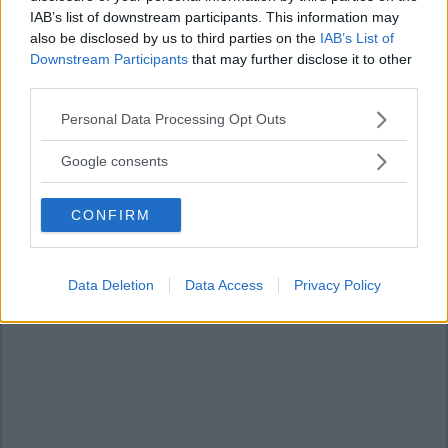
IAB’s list of downstream participants. This information may
also be disclosed by us to third parties on the
IAB’s List of
Downstream Participants
that may further disclose it to other
third parties.
Please note that this website/app uses one or more Google
Personal Data Processing Opt Outs
services and may gather and store information including but
not limited to your visit or usage behaviour. You may click to
Google consents
grant or deny consent to Google and its third-party tags to
use your data for below specified purposes in below Google
CONFIRM
consent section.
Data Deletion
Data Access
Privacy Policy