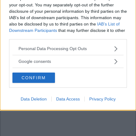
your opt-out. You may separately opt-out of the further
disclosure of your personal information by third parties on the
IAB’s list of downstream participants. This information may
also be disclosed by us to third parties on the
IAB’s List of
Downstream Participants
that may further disclose it to other
third parties.
Please note that this website/app uses one or more Google
Personal Data Processing Opt Outs
services and may gather and store information including but
not limited to your visit or usage behaviour. You may click to
Google consents
grant or deny consent to Google and its third-party tags to
use your data for below specified purposes in below Google
CONFIRM
consent section.
Data Deletion
Data Access
Privacy Policy