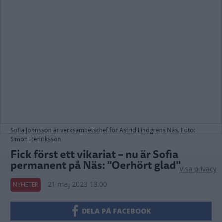
Sofia Johnsson är verksamhetschef för Astrid Lindgrens Näs. Foto:
Simon Henriksson
Fick först ett vikariat – nu är Sofia
permanent på Näs: "Oerhört glad"
Visa privacy
21 maj 2023 13.00
NYHETER
DELA PÅ FACEBOOK