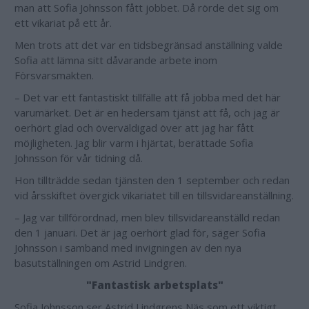
man att Sofia Johnsson fått jobbet. Då rörde det sig om
ett vikariat på ett år.
Men trots att det var en tidsbegränsad anställning valde
Sofia att lämna sitt dåvarande arbete inom
Försvarsmakten.
– Det var ett fantastiskt tillfälle att få jobba med det här
varumärket. Det är en hedersam tjänst att få, och jag är
oerhört glad och överväldigad över att jag har fått
möjligheten. Jag blir varm i hjärtat, berättade Sofia
Johnsson för vår tidning då.
Hon tillträdde sedan tjänsten den 1 september och redan
vid årsskiftet övergick vikariatet till en tillsvidareanställning.
– Jag var tillförordnad, men blev tillsvidareanställd redan
den 1 januari. Det är jag oerhört glad för, säger Sofia
Johnsson i samband med invigningen av den nya
basutställningen om Astrid Lindgren.
"Fantastisk arbetsplats"
Sofia Johnsson ser Astrid Lindgrens Näs som ett viktigt