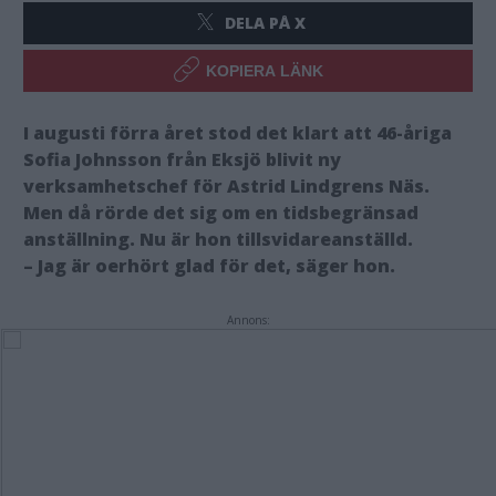
DELA PÅ X
KOPIERA LÄNK
I augusti förra året stod det klart att 46-åriga
Sofia Johnsson från Eksjö blivit ny
verksamhetschef för Astrid Lindgrens Näs.
Men då rörde det sig om en tidsbegränsad
anställning. Nu är hon tillsvidareanställd.
– Jag är oerhört glad för det, säger hon.
Annons: