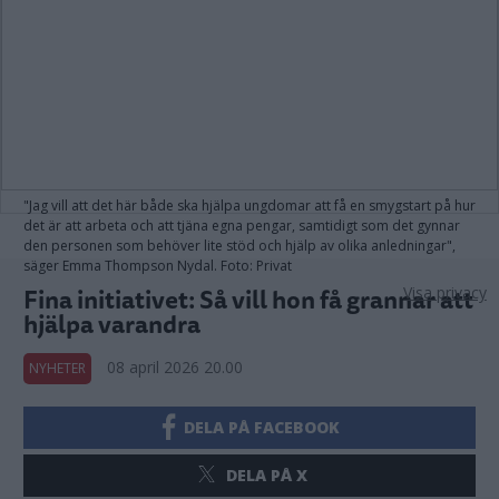
"Jag vill att det här både ska hjälpa ungdomar att få en smygstart på hur
det är att arbeta och att tjäna egna pengar, samtidigt som det gynnar
den personen som behöver lite stöd och hjälp av olika anledningar",
säger Emma Thompson Nydal. Foto: Privat
Fina initiativet: Så vill hon få grannar att
Visa privacy
hjälpa varandra
08 april 2026 20.00
NYHETER
DELA PÅ FACEBOOK
DELA PÅ X