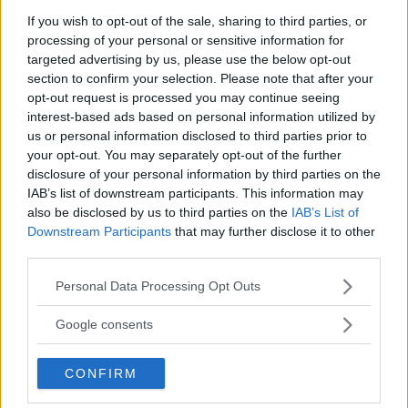
If you wish to opt-out of the sale, sharing to third parties, or
processing of your personal or sensitive information for
targeted advertising by us, please use the below opt-out
section to confirm your selection. Please note that after your
opt-out request is processed you may continue seeing
interest-based ads based on personal information utilized by
us or personal information disclosed to third parties prior to
your opt-out. You may separately opt-out of the further
disclosure of your personal information by third parties on the
IAB’s list of downstream participants. This information may
also be disclosed by us to third parties on the
IAB’s List of
Downstream Participants
that may further disclose it to other
third parties.
Please note that this website/app uses one or more Google
Personal Data Processing Opt Outs
services and may gather and store information including but
not limited to your visit or usage behaviour. You may click to
Google consents
grant or deny consent to Google and its third-party tags to
use your data for below specified purposes in below Google
CONFIRM
consent section.