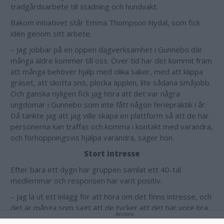
trädgårdsarbete till städning och hundvakt.
Bakom initiativet står Emma Thompson Nydal, som fick
idén genom sitt arbete.
– Jag jobbar på en öppen dagverksamhet i Gunnebo där
många äldre kommer till oss. Över tid har det kommit fram
att många behöver hjälp med olika saker, med att klippa
gräset, att skotta snö, plocka äpplen, lite sådana småjobb.
Och ganska nyligen fick jag höra att det var några
ungdomar i Gunnebo som inte fått någon feriepraktik i år.
Då tänkte jag att jag ville skapa en plattform så att de här
personerna kan träffas och komma i kontakt med varandra,
och förhoppningsvis hjälpa varandra, säger hon.
Stort intresse
Efter bara ett dygn har gruppen samlat ett 40-tal
medlemmar och responsen har varit positiv.
– Jag la ut ett inlägg för att höra om det finns intresse, och
det är många som sagt att de tycker att det här vore bra.
Annons:
Jag tror att det som blir svårare är att hitta ungdomar som