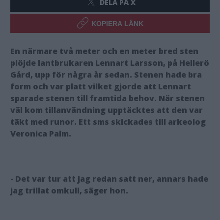
DELA PÅ X
KOPIERA LÄNK
En närmare två meter och en meter bred sten
plöjde lantbrukaren Lennart Larsson, på Hellerö
Gård, upp för några år sedan. Stenen hade bra
form och var platt vilket gjorde att Lennart
sparade stenen till framtida behov. När stenen
väl kom tillanvändning upptäcktes att den var
täkt med runor. Ett sms skickades till arkeolog
Veronica Palm.
- Det var tur att jag redan satt ner, annars hade
jag trillat omkull, säger hon.