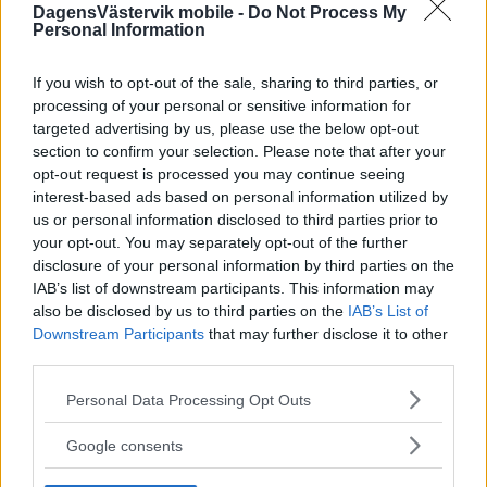
DagensVästervik mobile -
Do Not Process My
Personal Information
If you wish to opt-out of the sale, sharing to third parties, or
processing of your personal or sensitive information for
targeted advertising by us, please use the below opt-out
section to confirm your selection. Please note that after your
opt-out request is processed you may continue seeing
interest-based ads based on personal information utilized by
us or personal information disclosed to third parties prior to
your opt-out. You may separately opt-out of the further
disclosure of your personal information by third parties on the
IAB’s list of downstream participants. This information may
also be disclosed by us to third parties on the
IAB’s List of
Downstream Participants
that may further disclose it to other
third parties.
Please note that this website/app uses one or more Google
Personal Data Processing Opt Outs
services and may gather and store information including but
not limited to your visit or usage behaviour. You may click to
Google consents
grant or deny consent to Google and its third-party tags to
use your data for below specified purposes in below Google