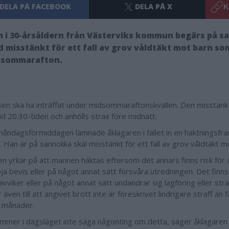
DELA PÅ FACEBOOK
DELA PÅ X
K
 i 30-årsåldern från Västerviks kommun begärs på sa
 misstänkt för ett fall av grov våldtäkt mot barn so
dsommarafton.
en ska ha inträffat under midsommaraftonskvällen. Den misstän
id 20.30-tiden och anhölls strax före midnatt.
åndagsförmiddagen lämnade åklagaren i fallet in en häktningsfra
 Han är på sannolika skäl misstänkt för ett fall av grov våldtäkt m
en yrkar på att mannen häktas eftersom det annars finns risk för a
ja bevis eller på något annat sätt försvåra utredningen. Det finns 
avviker eller på något annat sätt undandrar sig lagföring eller stra
 även till att angivet brott inte är föreskrivet lindrigare straff än f
 månader.
ommer i dagsläget inte säga någonting om detta, säger åklagaren O