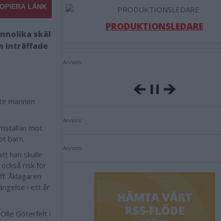
OPIERA LÄNK
PRODUKTIONSLEDARE
nnolika skäl
m inträffade
Annons:
kte mannen
Annons:
mställan mot
ot barn.
Annons:
tt han skulle
också risk för
ff. Åklagaren
ängelse i ett år
lle Göterfelt i