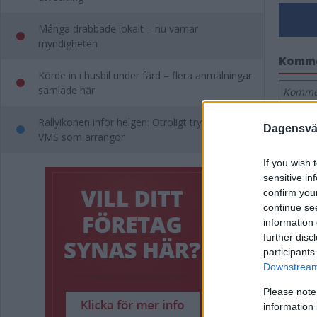
Många drabbade lokalt – nu varnar
myndigheten
Komm
Körde in i husbil under färd – flera anmälningar
samlade här
Kommen
Rallyikonen inför helgen: Otroligt trygg med
Dagensväs
VMS som arrangör
If you wish 
sensitive in
confirm you
continue se
information 
further disc
participants
Downstream 
Please note
information 