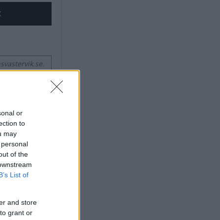
X
vastervik.se.
sonal or
ection to
ou may
 personal
out of the
 downstream
B’s List of
er and store
to grant or