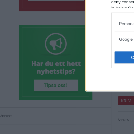
deny consent
in below Go
Persona
Google 
Kör
anm
KRIM
Annons:
Annons: