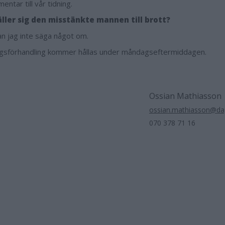
ntar till vår tidning.
äller sig den misstänkte mannen till brott?
an jag inte säga något om.
gsförhandling kommer hållas under måndagseftermiddagen.
Ossian Mathiasson
ossian.mathiasson@dag
070 378 71 16