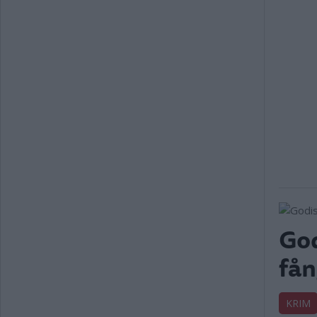
God
fån
KRIM