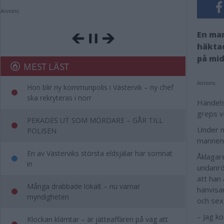
Annons:
En man
häktad
på mi
MEST LÄST
Annons:
Hon blir ny kommunpolis i Västervik – ny chef
ska rekryteras i norr
Händels
greps v
PEKADES UT SOM MÖRDARE – GÅR TILL
Under m
POLISEN
mannen.
En av Västerviks största eldsjälar har somnat
Åklagar
in
undanrö
att han 
Många drabbade lokalt – nu varnar
hänvisar
myndigheten
och sex
– Jag k
Klockan klämtar – är jätteaffären på väg att