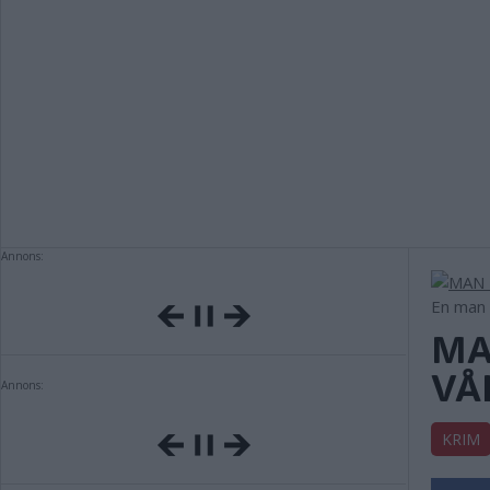
Annons:
En man 
MA
VÅ
Annons:
KRIM