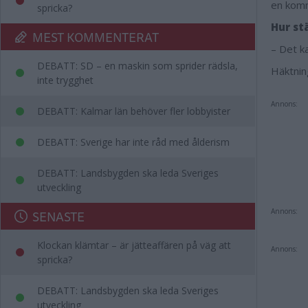
en komme
spricka?
Hur st
MEST KOMMENTERAT
– Det k
DEBATT: SD – en maskin som sprider rädsla,
Häktnin
inte trygghet
Annons:
DEBATT: Kalmar län behöver fler lobbyister
DEBATT: Sverige har inte råd med ålderism
DEBATT: Landsbygden ska leda Sveriges
utveckling
Annons:
SENASTE
Klockan klämtar – är jätteaffären på väg att
Annons:
spricka?
DEBATT: Landsbygden ska leda Sveriges
utveckling