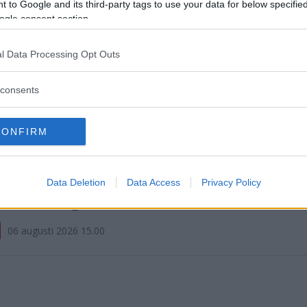
 to Google and its third-party tags to use your data for below specifi
ogle consent section.
l Data Processing Opt Outs
consents
CONFIRM
de in i husbil under färd – fl
älningar samlade här
Data Deletion
Data Access
Privacy Policy
06 augusti 2026 15.00