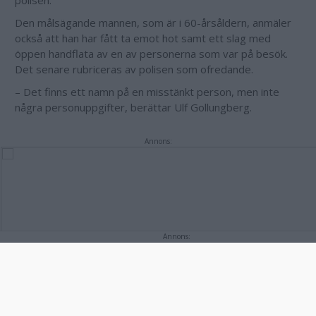
polisen.
Den målsägande mannen, som är i 60-årsåldern, anmäler
också att han har fått ta emot hot samt ett slag med
öppen handflata av en av personerna som var på besök.
Det senare rubriceras av polisen som ofredande.
– Det finns ett namn på en misstänkt person, men inte
några personuppgifter, berättar Ulf Gollungberg.
Annons:
Annons: