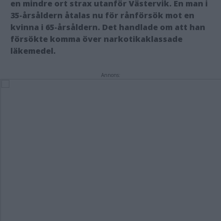
en mindre ort strax utanför Västervik. En man i
35-årsåldern åtalas nu för rånförsök mot en
kvinna i 65-årsåldern. Det handlade om att han
försökte komma över narkotikaklassade
läkemedel.
Annons: