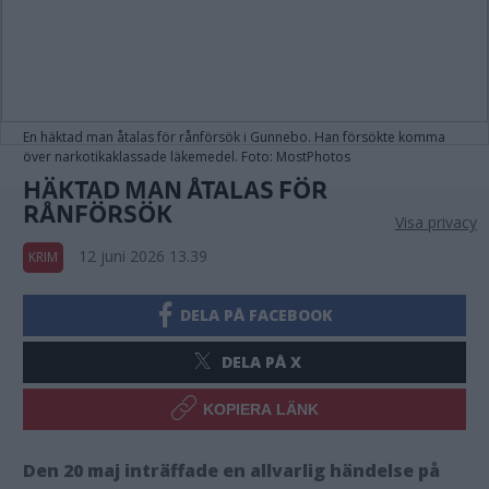
En häktad man åtalas för rånförsök i Gunnebo. Han försökte komma
över narkotikaklassade läkemedel. Foto: MostPhotos
HÄKTAD MAN ÅTALAS FÖR
RÅNFÖRSÖK
Visa privacy
12 juni 2026 13.39
KRIM
DELA PÅ FACEBOOK
DELA PÅ X
KOPIERA LÄNK
Den 20 maj inträffade en allvarlig händelse på