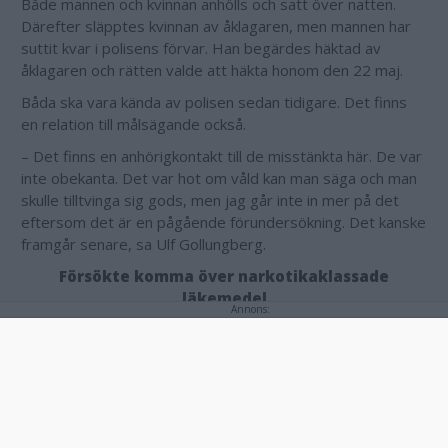
Både mannen och kvinnan anhölls och satt över natten.
Därefter släpptes kvinnan av åklagaren, men mannen har
suttit kvar i polisens förvar. Han begärdes häktad av
åklagaren och rätten valde att häkta honom den 22 maj.
Båda ska vara kända av polisen sedan tidigare. Det finns
en relation till målsägande också.
– Det finns en anhörigkontakt till de misstänkta här. De var
inte obekanta. Det var hot om våld kan man säga och man
skulle tilltvinga sig gods, men jag går inte in mer på det
eftersom det är en pågående förundersökning. Det kanske
framgår senare, sa Ulf Gollungberg.
Försökte komma över narkotikaklassade
läkemedel
Annons:
Händelsen inträffade i Gunnebo och på fredagen kom
åtalet mot mannen. Mannen åtalas nu för rånförsök och det
handlar om att han försökte få kvinnan att lämna ifrån sig
narkotikaklassade läkemedel.
"Han gjorde det genom att misshandla och hota NN