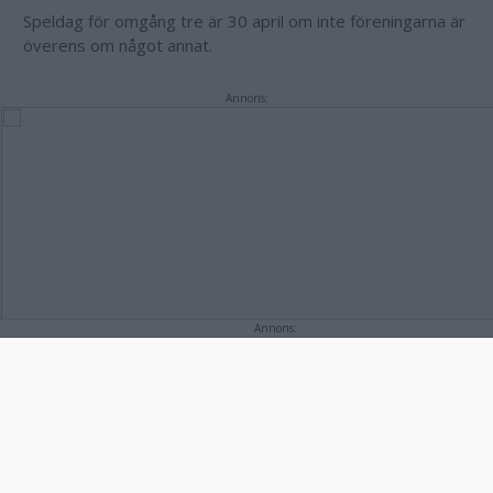
Speldag för omgång tre är 30 april om inte föreningarna är
överens om något annat.
Annons:
Annons: