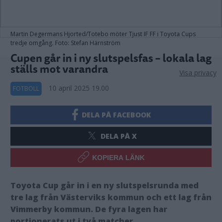
Martin Degermans Hjorted/Totebo möter Tjust IF FF i Toyota Cups
tredje omgång. Foto: Stefan Härnström
Cupen går in i ny slutspelsfas – lokala lag
ställs mot varandra
Visa privacy
10 april 2025 19.00
FOTBOLL
DELA PÅ FACEBOOK
DELA PÅ X
KOPIERA LÄNK
Toyota Cup går in i en ny slutspelsrunda med
tre lag från Västerviks kommun och ett lag från
Vimmerby kommun. De fyra lagen har
portionerats ut i två matcher.