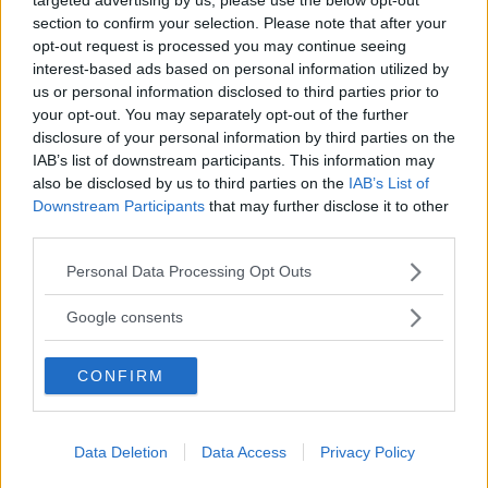
section to confirm your selection. Please note that after your
opt-out request is processed you may continue seeing
interest-based ads based on personal information utilized by
us or personal information disclosed to third parties prior to
your opt-out. You may separately opt-out of the further
disclosure of your personal information by third parties on the
IAB’s list of downstream participants. This information may
also be disclosed by us to third parties on the
IAB’s List of
Downstream Participants
that may further disclose it to other
third parties.
Please note that this website/app uses one or more Google
Personal Data Processing Opt Outs
services and may gather and store information including but
not limited to your visit or usage behaviour. You may click to
Google consents
grant or deny consent to Google and its third-party tags to
use your data for below specified purposes in below Google
CONFIRM
consent section.
Data Deletion
Data Access
Privacy Policy