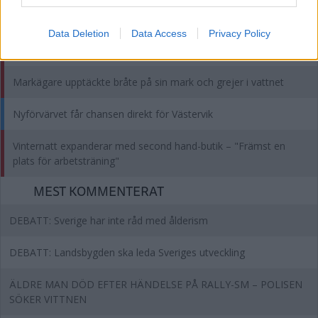
Gårdagens brand har blossat upp igen
Data Deletion
Data Access
Privacy Policy
Kvinnor stal rakblad – från affären i Loftahammar
Markägare upptäckte bråte på sin mark och grejer i vattnet
Nyförvärvet får chansen direkt för Västervik
Vinternatt expanderar med second hand-butik – "Främst en
plats för arbetsträning"
MEST KOMMENTERAT
DEBATT: Sverige har inte råd med ålderism
DEBATT: Landsbygden ska leda Sveriges utveckling
ÄLDRE MAN DÖD EFTER HÄNDELSE PÅ RALLY-SM – POLISEN
SÖKER VITTNEN