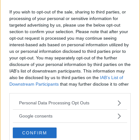
FRIIDROTT
05 augusti 2024 19.49
If you wish to opt-out of the sale, sharing to third parties, or
processing of your personal or sensitive information for
targeted advertising by us, please use the below opt-out
Läs in fler nyheter
section to confirm your selection. Please note that after your
opt-out request is processed you may continue seeing
interest-based ads based on personal information utilized by
SENASTE
us or personal information disclosed to third parties prior to
your opt-out. You may separately opt-out of the further
disclosure of your personal information by third parties on the
Fejk-sms:en fortsätter – flera drabbade i norra länet
IAB’s list of downstream participants. This information may
also be disclosed by us to third parties on the
IAB’s List of
27-åring startar nytt handelsföretag i Västervik
Downstream Participants
that may further disclose it to other
third parties.
Nystartad hotellverksamhet i Västervik
Please note that this website/app uses one or more Google
Personal Data Processing Opt Outs
DEBATT: Fler ska få fast läkarkontakt
services and may gather and store information including but
not limited to your visit or usage behaviour. You may click to
Google consents
grant or deny consent to Google and its third-party tags to
M VILL INFÖRA SKOTTPENGAR PÅ VILDSVIN
use your data for below specified purposes in below Google
CONFIRM
MEST LÄST
consent section.