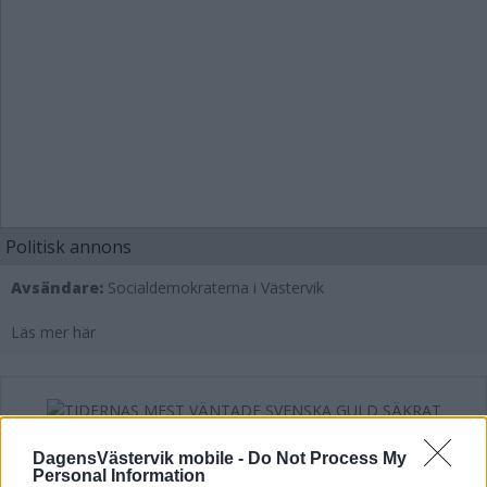
Politisk annons
Avsändare:
Socialdemokraterna i Västervik
Läs mer här
TIDERNAS MEST VÄNTADE SVENSKA
DagensVästervik mobile -
Do Not Process My
GULD SÄKRAT
Personal Information