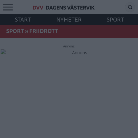
START
NYHETER
SPORT
SPORT
»
FRIIDROTT
Annons: