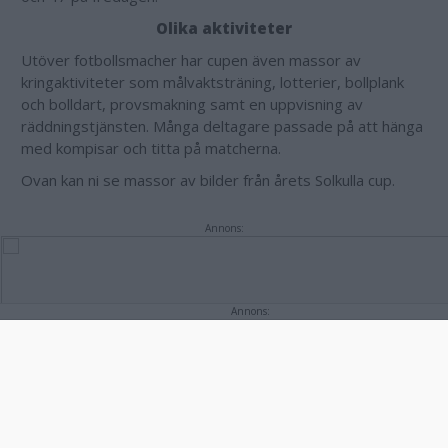
Olika aktiviteter
Utöver fotbollsmacher har cupen även massor av
kringaktiviteter som målvaktsträning, lotterier, bollplank
och bolldart, provsmakning samt en uppvisning av
räddningstjänsten. Många deltagare passade på att hänga
med kompisar och titta på matcherna.
Ovan kan ni se massor av bilder från årets Solkulla cup.
Annons:
Annons: