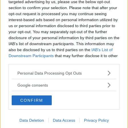
targeted advertising by us, please use the below opt-out
section to confirm your selection. Please note that after your
opt-out request is processed you may continue seeing
interest-based ads based on personal information utilized by
us or personal information disclosed to third parties prior to
your opt-out. You may separately opt-out of the further
disclosure of your personal information by third parties on the
IAB’s list of downstream participants. This information may
also be disclosed by us to third parties on the
IAB’s List of
Downstream Participants
that may further disclose it to other
third parties.
Please note that this website/app uses one or more Google
Personal Data Processing Opt Outs
services and may gather and store information including but
not limited to your visit or usage behaviour. You may click to
Google consents
grant or deny consent to Google and its third-party tags to
use your data for below specified purposes in below Google
CONFIRM
consent section.
Data Deletion
Data Access
Privacy Policy