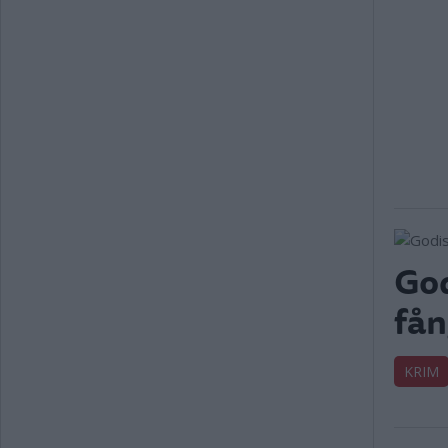
God
fån
KRIM