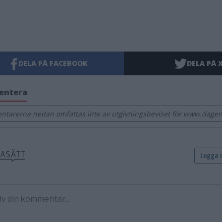
DELA PÅ FACEBOOK
DELA PÅ 
entera
tarerna nedan omfattas inte av utgivningsbeviset för www.dagens