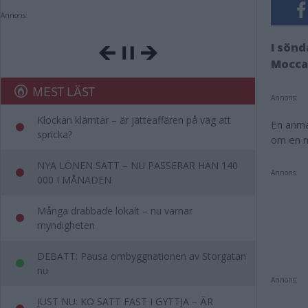
Annons:
I sönd
Mocca 
MEST LÄST
Annons:
Klockan klämtar – är jätteaffären på väg att
En anmä
spricka?
om en m
NYA LÖNEN SATT – NU PASSERAR HAN 140
Annons:
000 I MÅNADEN
Många drabbade lokalt – nu varnar
myndigheten
DEBATT: Pausa ombyggnationen av Storgatan
nu
Annons:
JUST NU: KO SATT FAST I GYTTJA – ÄR