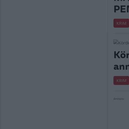
PE
KRIM
Kör
anm
KRIM
Annons: