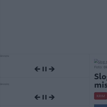
Annons:
Foto: B
Slo
mis
Annons:
KRIM