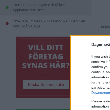
DEBATT: Skärp lagen och få bort
upphandlingsfusket
NYA LÖNEN SATT – NU PASSERAR HAN 140
000 I MÅNADEN
Dagensväs
If you wish 
sensitive in
confirm you
continue se
information 
Nya
further disc
participants
på 
Downstream 
Please note
information 
KRIM