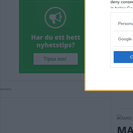
deny consent
in below Go
Annons:
Persona
Google 
Annons:
MA