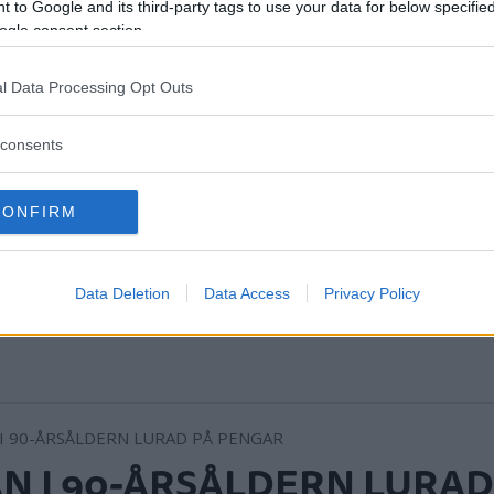
 to Google and its third-party tags to use your data for below specifi
ogle consent section.
l Data Processing Opt Outs
consents
CONFIRM
Data Deletion
Data Access
Privacy Policy
N I 90-ÅRSÅLDERN LURAD