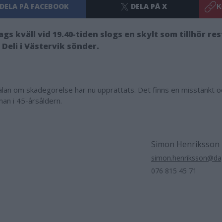
DELA PÅ FACEBOOK
DELA PÅ X
K
ags kväll vid 19.40-tiden slogs en skylt som tillhör r
Deli i Västervik sönder.
lan om skadegörelse har nu upprättats. Det finns en misstänkt oc
an i 45-årsåldern.
Simon Henriksson
simon.henriksson@dag
076 815 45 71