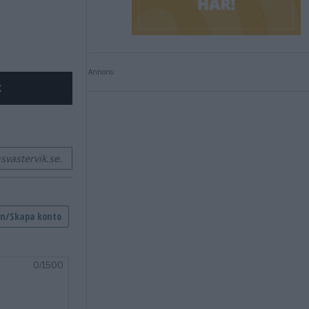
Annons:
X
vastervik.se.