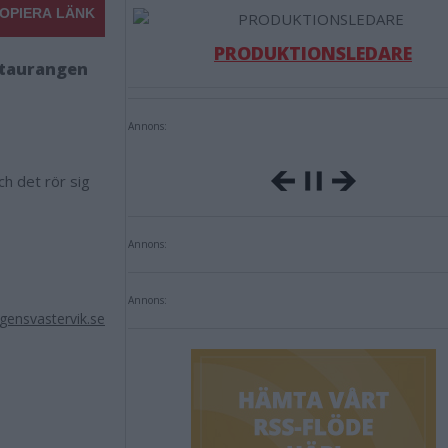
OPIERA LÄNK
PRODUKTIONSLEDARE
estaurangen
Annons:
h det rör sig
Annons:
Annons:
ensvastervik.se