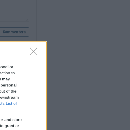
sonal or
ection to
ou may
 personal
out of the
trycka
 downstream
B’s List of
er and store
to grant or