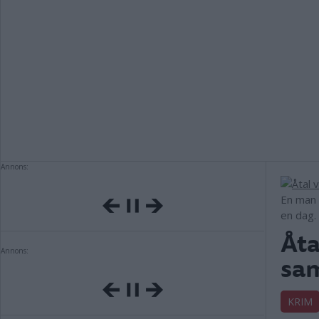
Annons:
En man f
en dag.
Åta
Annons:
sam
KRIM