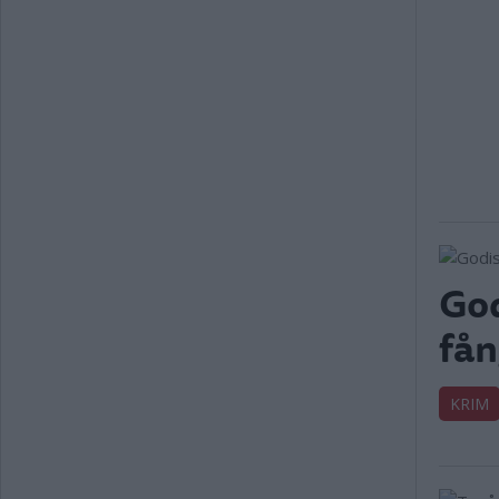
God
fån
KRIM