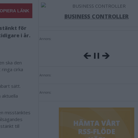
OPIERA LÄNK
BUSINESS CONTROLLER
stänkt för
idigare i år.
Annons:
gen ska den
ringa cirka
Annons:
bart sätt.
Annons:
 aktuella
den misstänktes
målsägandes
tänkt till