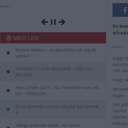
Annons:
En man
ofreda
MEST LÄST
Annons:
Klockan klämtar – är jätteaffären på väg att
spricka?
Enligt 
misstän
PEKADES UT SOM MÖRDARE – GÅR TILL
300 samt
POLISEN
Enligt 
NYA LÖNEN SATT – NU PASSERAR HAN 140
Misstänk
000 I MÅNADEN
dagen.
Vad gäl
En av Västerviks största eldsjälar har somnat
telefon 
in
telefon 
målsäga
Många drabbade lokalt – nu varnar