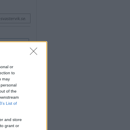
vastervik.se.
sonal or
ection to
ou may
 personal
out of the
 downstream
B’s List of
er and store
to grant or