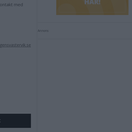
 kontakt med
Annons:
ensvastervik.se
X