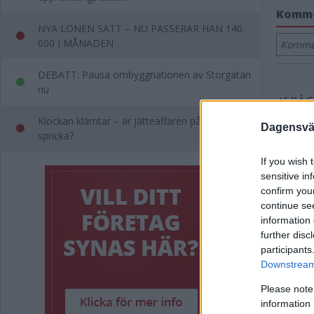
Komm
NYA LÖNEN SATT – NU PASSERAR HAN 140
000 I MÅNADEN
Kommen
DEBATT: Pausa ombyggnationen av Storgatan
nu
Klockan klämtar – är jätteaffären på väg att
Dagensväs
spricka?
If you wish 
sensitive in
confirm you
continue se
information 
further disc
participants
Downstream 
Please note
information 