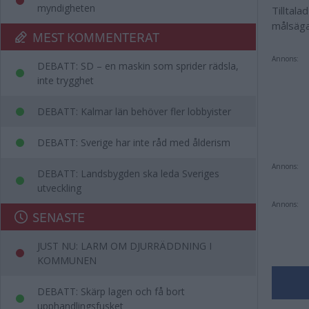
myndigheten
Tilltala
målsäga
MEST KOMMENTERAT
Annons:
DEBATT: SD – en maskin som sprider rädsla,
inte trygghet
DEBATT: Kalmar län behöver fler lobbyister
DEBATT: Sverige har inte råd med ålderism
Annons:
DEBATT: Landsbygden ska leda Sveriges
utveckling
Annons:
SENASTE
JUST NU: LARM OM DJURRÄDDNING I
KOMMUNEN
DEBATT: Skärp lagen och få bort
upphandlingsfusket