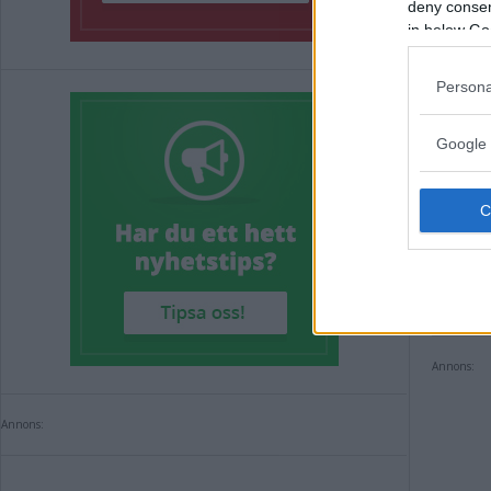
deny consent
in below Go
Persona
Google 
Kör
anm
KRIM
Annons:
Annons: