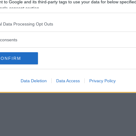
 to Google and its third-party tags to use your data for below specifi
ogle consent section.
l Data Processing Opt Outs
consents
de in i husbil under färd – fl
CONFIRM
älningar samlade här
Data Deletion
Data Access
Privacy Policy
06 augusti 2026 15.00