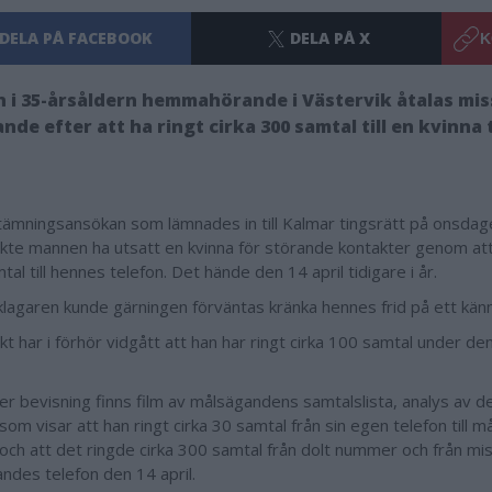
DELA PÅ FACEBOOK
DELA PÅ X
K
 i 35-årsåldern hemmahörande i Västervik åtalas mis
nde efter att ha ringt cirka 300 samtal till en kvinna t
stämningsansökan som lämnades in till Kalmar tingsrätt på onsda
kte mannen ha utsatt en kvinna för störande kontakter genom att 
al till hennes telefon. Det hände den 14 april tidigare i år.
åklagaren kunde gärningen förväntas kränka hennes frid på ett känn
t har i förhör vidgått att han har ringt cirka 100 samtal under den
ler bevisning finns film av målsägandens samtalslista, analys av 
som visar att han ringt cirka 30 samtal från sin egen telefon till 
och att det ringde cirka 300 samtal från dolt nummer och från miss
ndes telefon den 14 april.