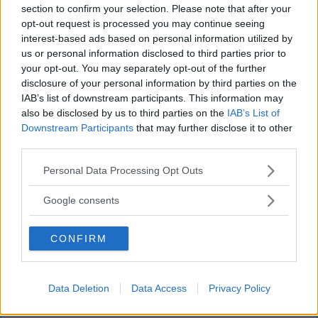
section to confirm your selection. Please note that after your
opt-out request is processed you may continue seeing
interest-based ads based on personal information utilized by
us or personal information disclosed to third parties prior to
your opt-out. You may separately opt-out of the further
disclosure of your personal information by third parties on the
IAB’s list of downstream participants. This information may
also be disclosed by us to third parties on the
IAB’s List of
Downstream Participants
that may further disclose it to other
third parties.
Please note that this website/app uses one or more Google
Personal Data Processing Opt Outs
services and may gather and store information including but
not limited to your visit or usage behaviour. You may click to
Google consents
grant or deny consent to Google and its third-party tags to
use your data for below specified purposes in below Google
CONFIRM
consent section.
Data Deletion
Data Access
Privacy Policy