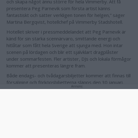
och skapa något ännu större för hela Vimmerby. Att få
presentera Peg Parnevik som första artist känns
fantastiskt och sätter verkligen tonen för helgen,” säger
Martina Bergqvist, hotellchef på Vimmerby Stadshotell.
Hotellet skriver i pressmeddelandet att Peg Parnevik är
känd för sin starka scennärvaro, smittande energi och
hitlåtar som fått hela Sverige att sjunga med. Hon intar
scenen på lördagen och blir ett självklart dragplåster
under sommarfesten. Fler artister, DJs och lokala förmågor
kommer att presenteras längre fram.
Både endags- och tvådagarsbiljetter kommer att finnas till
försäljning och förköpsbiljetterna släpps den 30 januari.
Annons:
”Vimmerbyborna förtjänar en riktigt härlig start på
sommaren. Vi vill skapa en avslappnad folkfest där alla
känner sig välkomna – oavsett om man kommer för
musiken, maten eller sällskapet,” Jag hoppas verkligen det
blir en succé så vi kan utveckla ännu mer kommande år",
säger Martina Bergqvist.