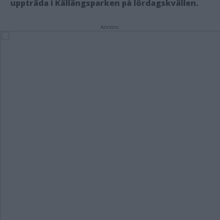
uppträda i
Källängsparken på lördagskvällen.
Annons: