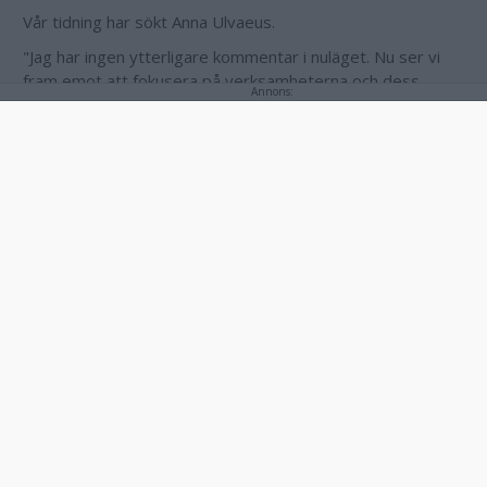
Vår tidning har sökt Anna Ulvaeus.
"Jag har ingen ytterligare kommentar i nuläget. Nu ser vi
fram emot att fokusera på verksamheterna och dess
Annons:
personal", skriver hon i ett sms.
Annons: