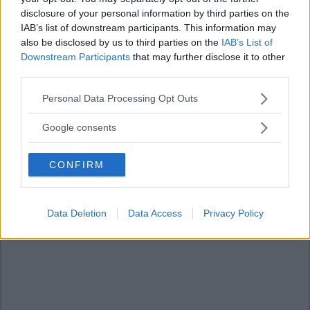
disclosure of your personal information by third parties on the
IAB’s list of downstream participants. This information may
also be disclosed by us to third parties on the
IAB’s List of
Downstream Participants
that may further disclose it to other
third parties.
Please note that this website/app uses one or more Google
Personal Data Processing Opt Outs
services and may gather and store information including but
not limited to your visit or usage behaviour. You may click to
Google consents
grant or deny consent to Google and its third-party tags to
use your data for below specified purposes in below Google
CONFIRM
consent section.
Data Deletion
Data Access
Privacy Policy