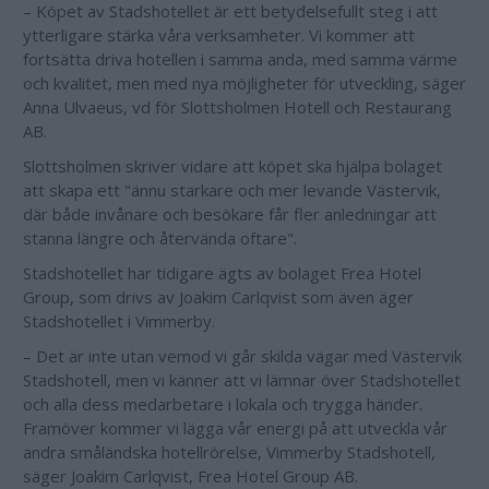
– Köpet av Stadshotellet är ett betydelsefullt steg i att
ytterligare stärka våra verksamheter. Vi kommer att
fortsätta driva hotellen i samma anda, med samma värme
och kvalitet, men med nya möjligheter för utveckling, säger
Anna Ulvaeus, vd för Slottsholmen Hotell och Restaurang
AB.
Slottsholmen skriver vidare att köpet ska hjälpa bolaget
att skapa ett "ännu starkare och mer levande Västervik,
där både invånare och besökare får fler anledningar att
stanna längre och återvända oftare".
Stadshotellet har tidigare ägts av bolaget Frea Hotel
Group, som drivs av Joakim Carlqvist som även äger
Stadshotellet i Vimmerby.
– Det är inte utan vemod vi går skilda vägar med Västervik
Stadshotell, men vi känner att vi lämnar över Stadshotellet
och alla dess medarbetare i lokala och trygga händer.
Framöver kommer vi lägga vår energi på att utveckla vår
andra småländska hotellrörelse, Vimmerby Stadshotell,
säger Joakim Carlqvist, Frea Hotel Group AB.