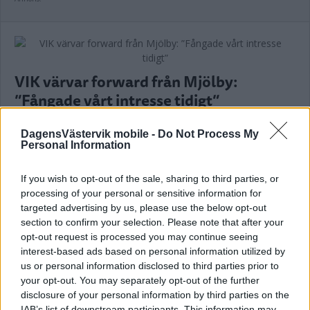
VIK värvar forward från Mjölby:
”Fångade vårt intresse tidigt”
ISHOCKEY
09 maj 2026 17.53
DagensVästervik mobile -
Do Not Process My
Personal Information
If you wish to opt-out of the sale, sharing to third parties, or
VIK tappar back och center till
processing of your personal or sensitive information for
seriekonkurrent
targeted advertising by us, please use the below opt-out
section to confirm your selection. Please note that after your
ISHOCKEY
07 maj 2026 08.20
opt-out request is processed you may continue seeing
interest-based ads based on personal information utilized by
us or personal information disclosed to third parties prior to
Annons:
your opt-out. You may separately opt-out of the further
disclosure of your personal information by third parties on the
IAB’s list of downstream participants. This information may