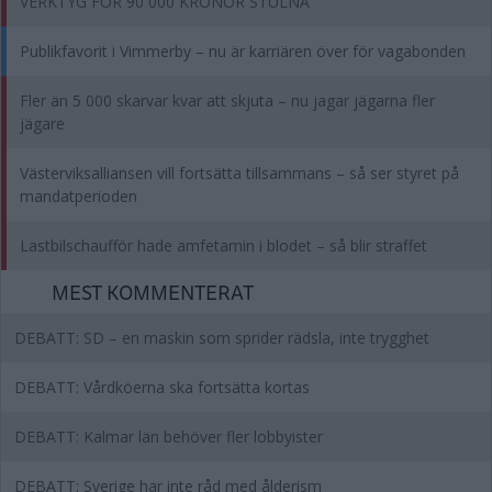
VERKTYG FÖR 90 000 KRONOR STULNA
Publikfavorit i Vimmerby – nu är karriären över för vagabonden
Fler än 5 000 skarvar kvar att skjuta – nu jagar jägarna fler
jägare
Västerviksalliansen vill fortsätta tillsammans – så ser styret på
mandatperioden
Lastbilschaufför hade amfetamin i blodet – så blir straffet
MEST KOMMENTERAT
DEBATT: SD – en maskin som sprider rädsla, inte trygghet
DEBATT: Vårdköerna ska fortsätta kortas
DEBATT: Kalmar län behöver fler lobbyister
DEBATT: Sverige har inte råd med ålderism