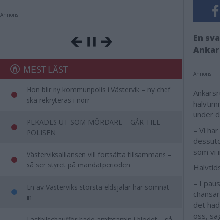
Annons:
En sva
Ankars
MEST LÄST
Annons:
Hon blir ny kommunpolis i Västervik – ny chef
Ankarsr
ska rekryteras i norr
halvtim
under d
PEKADES UT SOM MÖRDARE – GÅR TILL
– Vi har
POLISEN
dessuto
som vi 
Västerviksalliansen vill fortsätta tillsammans –
så ser styret på mandatperioden
Halvtid
– I paus
En av Västerviks största eldsjälar har somnat
chansar 
in
det hade
oss, sä
Lastbilschaufför hade amfetamin i blodet – så