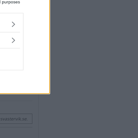
ed purposes
X
vastervik.se.