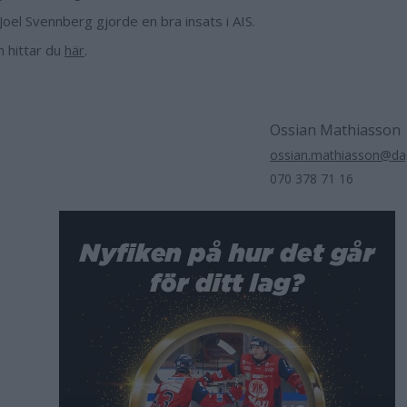
Joel Svennberg gjorde en bra insats i AIS.
n hittar du
här
.
Ossian Mathiasson
ossian.mathiasson@dag
070 378 71 16