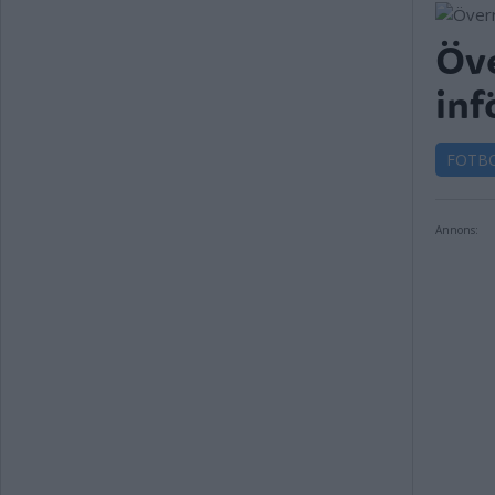
Öve
inf
FOTB
Annons: