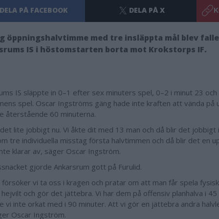
DELA PÅ FACEBOOK
DELA PÅ X
K
g öppningshalvtimme med tre insläppta mål blev falle
rums IS i höstomstarten borta mot Krokstorps IF.
ums IS släppte in 0–1 efter sex minuters spel, 0–2 i minut 23 och
mens spel. Oscar Ingströms gäng hade inte kraften att vända på 
e återstående 60 minuterna.
 det lite jobbigt nu. Vi åkte dit med 13 man och då blir det jobbigt 
m tre individuella misstag första halvtimmen och då blir det en 
inte klarar av, säger Oscar Ingström.
ssnacket gjorde Ankarsrum gott på Furulid.
 försöker vi ta oss i kragen och pratar om att man får spela fysisk
hejvilt och gör det jättebra. Vi har dem på offensiv planhalva i 4
 vi inte orkat med i 90 minuter. Att vi gör en jättebra andra halvl
ger Oscar Ingström.