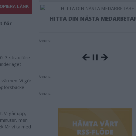
OPIERA LÄNK
HITTA DIN NÄSTA MEDARBETA
t för
Annons:
 0–3 strax före
underläget
Annons:
i värmen. Vi gör
uppförsbacke
Annons:
t. Vi går upp,
5 minuter, men
ek får vi ta med