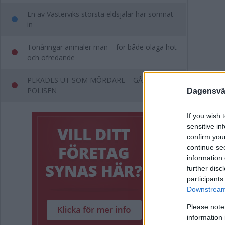
En av Västerviks största eldsjälar har somnat
in
Tonåringar anmäler man – för både olaga hot
och ofredande
PEKADES UT SOM MÖRDARE – GÅR TILL
POLISEN
Dagensväs
Annons:
If you wish 
sensitive in
Taggar i 
confirm you
continue se
information 
further disc
Annons:
participants
Downstream 
Please note
information 