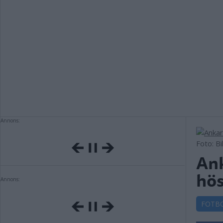
Annons:
Foto: B
Ank
hö
Annons:
FOTB