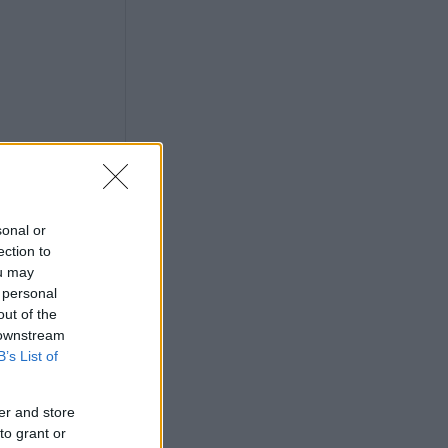
sonal or
ection to
ou may
 personal
out of the
 downstream
B’s List of
er and store
to grant or