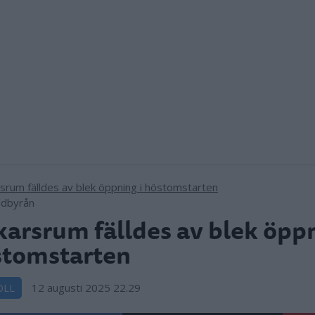
ildbyrån
arsrum fälldes av blek öppn
stomstarten
12 augusti 2025 22.29
OLL