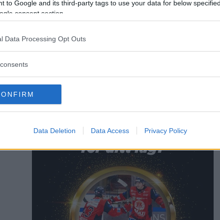
 to Google and its third-party tags to use your data for below specifi
 ju inte bra, registreringen hos oss är skött på rätt vis om jag för
ogle consent section.
r det andra en annan sak.
l Data Processing Opt Outs
Jakob Karlsson
consents
jakob.karlsson@da
073 501 41 26
CONFIRM
Data Deletion
Data Access
Privacy Policy