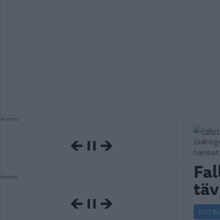
Annons:
Gullrin
hamnat 
Fal
Annons:
täv
FOTB