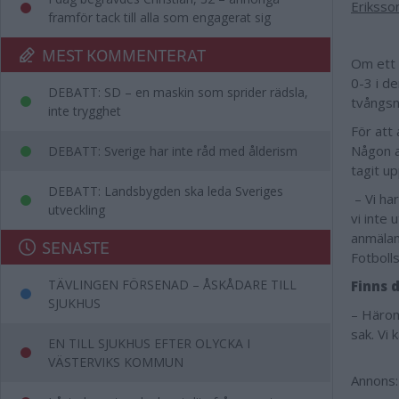
Eriksson
framför tack till alla som engagerat sig
MEST KOMMENTERAT
Om ett 
0-3 i d
DEBATT: SD – en maskin som sprider rädsla,
tvångsn
inte trygghet
För att
Någon a
DEBATT: Sverige har inte råd med ålderism
tagit up
DEBATT: Landsbygden ska leda Sveriges
– Vi har
utveckling
vi inte 
anmälan
SENASTE
Fotboll
TÄVLINGEN FÖRSENAD – ÅSKÅDARE TILL
Finns 
SJUKHUS
– Härom
sak. Vi 
EN TILL SJUKHUS EFTER OLYCKA I
VÄSTERVIKS KOMMUN
Annons: