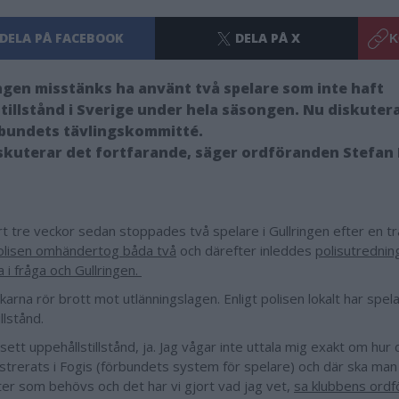
DELA PÅ FACEBOOK
DELA PÅ X
K
ngen misstänks ha använt två spelare som inte haft
tillstånd i Sverige under hela säsongen. Nu diskuter
rbundets tävlingskommitté.
iskuterar det fortfarande, säger ordföranden Stefan
rt tre veckor sedan stoppades två spelare i Gullringen efter en tr
lisen omhändertog båda två
och därefter inleddes
polisutredni
 i fråga och Gullringen.
arna rör brott mot utlänningslagen. Enligt polisen lokalt har spela
llstånd.
 sett uppehållstillstånd, ja. Jag vågar inte uttala mig exakt om hur d
istrerats i Fogis (förbundets system för spelare) och där ska man 
ter som behövs och det har vi gjort vad jag vet,
sa klubbens ordf