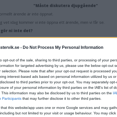
"Måste diskutera djupgående"
ormellt ärende är inte öppnat.
ag vet idag kommer vi inte öppna ett ärende, men vi får se.
 gör ni inte det?
r vi inte.
en varför?
tervik.se -
Do Not Process My Personal Information
som vi inte fått in någon anmälan. Vi måste diskutera djupgående h
to opt-out of the sale, sharing to third parties, or processing of your per
 det här och hur vi ska agera.
formation for targeted advertising by us, please use the below opt-out s
 bestraffning är möjlig?
r selection. Please note that after your opt-out request is processed y
eing interest-based ads based on personal information utilized by us or
an jag inte spekulera i. Jag tror inte det kommer påverka seriespe
disclosed to third parties prior to your opt-out. You may separately opt-
 bli att vi tänker annorlunda framöver.
losure of your personal information by third parties on the IAB’s list of
r ni upp fallet igen?
. This information may also be disclosed by us to third parties on the
IA
Participants
that may further disclose it to other third parties.
skuterar det fortlöpande och har diskussioner varje vecka. Det k
fram.
 that this website/app uses one or more Google services and may gath
including but not limited to your visit or usage behaviour. You may click 
 du på att det blivit såhär?