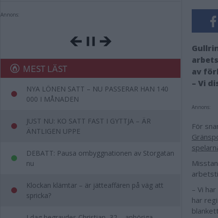
Annons:
Gullri
arbets
MEST LÄST
av fö
– Vi d
NYA LÖNEN SATT – NU PASSERAR HAN 140
000 I MÅNADEN
Annons:
JUST NU: KO SATT FAST I GYTTJA – ÄR
För sna
ÄNTLIGEN UPPE
Gränspo
spelarna
DEBATT: Pausa ombyggnationen av Storgatan
Misstank
nu
arbetsti
Klockan klämtar – är jätteaffären på väg att
– Vi har
spricka?
har reg
blanket
I dag begravdes Christian, 32 – anhöriga