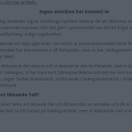
 i den här artikeln.
Ingen anmälan har kommit in
lag använder sig av obehöriga spelare riskerar de att tilldömas e
en berörda matchen. Om det görs systematiskt kan det bli fråga 
edflyttning, enligt regelverket.
 anmäla ett lags agerande i en match är preskriptionstiden blott f
nmälan har inte kommit in till förbundet, men nu har tävlingskom
p fallet.
 diskuterat det internt och vi diskuterar det fortfarande. Vad vi d
ut i tidningen. Vi har bara sett tidningsartiklarna och det har inte 
, säger Stefan Brandstedt, ordförande i tävlingskommittén i Små
sförbund.
det liknande fall?
året fanns ett liknande fall och då kom det en anmälan och då är
kan inte ta ett beslut på tidningsartiklar, men vi diskuterar vad vi 