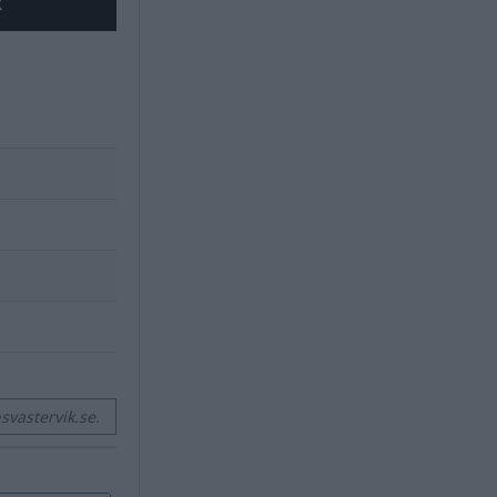
X
vastervik.se.