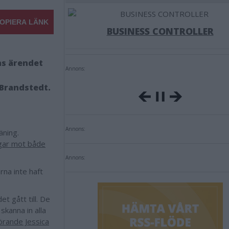
OPIERA LÄNK
BUSINESS CONTROLLER
as ärendet
Annons:
 Brandstedt.
Annons:
äning.
ngar mot både
Annons:
rna inte haft
et gått till. De
skanna in alla
örande Jessica