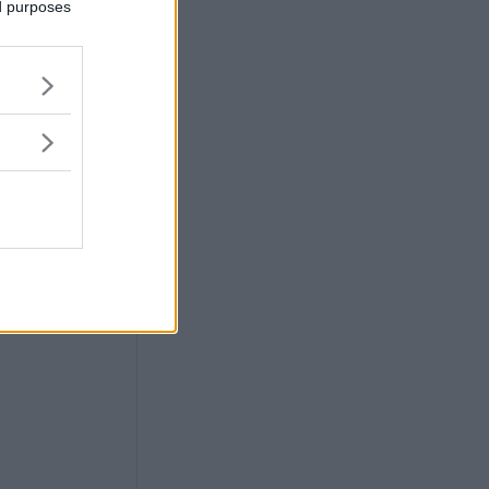
ed purposes
står det rätt,
gensvastervik.se