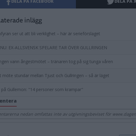
DELA PÅ FACEBOOK
DELA PÅ 
aterade inlägg
yran ser ut att bli verklighet – här är serieförslaget
 NU: EX-ALLSVENSK SPELARE TAR ÖVER GULLRINGEN
ingen vann ångestmötet – tränaren tog på sig tunga våren
gt möte stundar mellan Tjust och Gullringen – så är läget
s på Gullemon: "14 personer som krampar"
entera
tarerna nedan omfattas inte av utgivningsbeviset för www.dagens