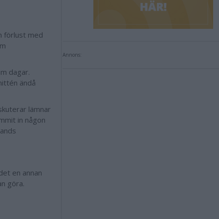
n förlust med
om
Annons:
em dagar.
mittén ändå
iskuterar lämnar
kommit in någon
lands
 det en annan
kan göra.