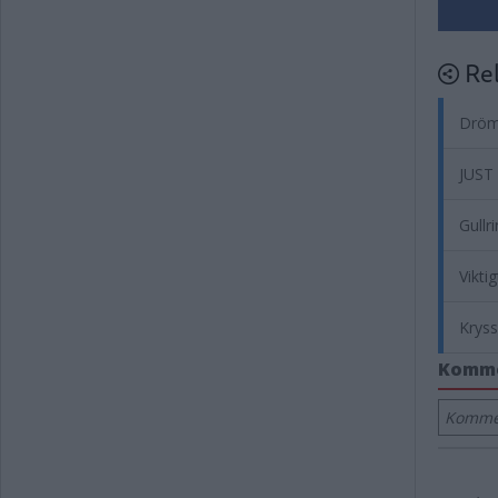
Rel
Drömf
JUST
Gullr
Vikti
Krys
Komm
Kommen