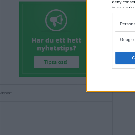
deny consent
– Det är
in below Go
sedan ä
Persona
Annons:
Google 
Annons: