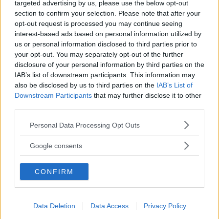
targeted advertising by us, please use the below opt-out
section to confirm your selection. Please note that after your
opt-out request is processed you may continue seeing
interest-based ads based on personal information utilized by
us or personal information disclosed to third parties prior to
your opt-out. You may separately opt-out of the further
disclosure of your personal information by third parties on the
IAB’s list of downstream participants. This information may
also be disclosed by us to third parties on the
IAB’s List of
Downstream Participants
that may further disclose it to other
third parties.
Please note that this website/app uses one or more Google
Personal Data Processing Opt Outs
services and may gather and store information including but
not limited to your visit or usage behaviour. You may click to
Google consents
grant or deny consent to Google and its third-party tags to
use your data for below specified purposes in below Google
CONFIRM
consent section.
Data Deletion
Data Access
Privacy Policy