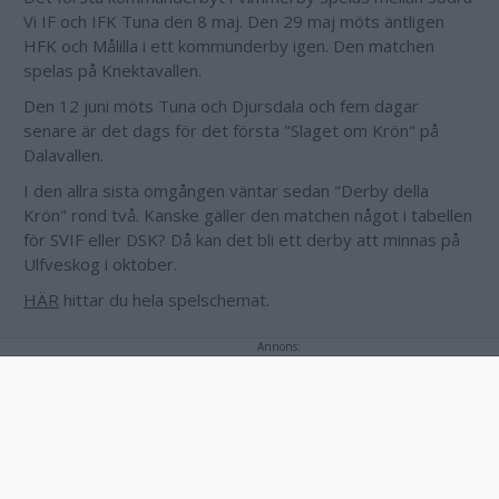
Vi IF och IFK Tuna den 8 maj. Den 29 maj möts äntligen
HFK och Målilla i ett kommunderby igen. Den matchen
spelas på Knektavallen.
Den 12 juni möts Tuna och Djursdala och fem dagar
senare är det dags för det första "Slaget om Krön" på
Dalavallen.
I den allra sista omgången väntar sedan "Derby della
Krön" rond två. Kanske gäller den matchen något i tabellen
för SVIF eller DSK? Då kan det bli ett derby att minnas på
Ulfveskog i oktober.
HÄR
hittar du hela spelschemat.
Annons:
Annons: