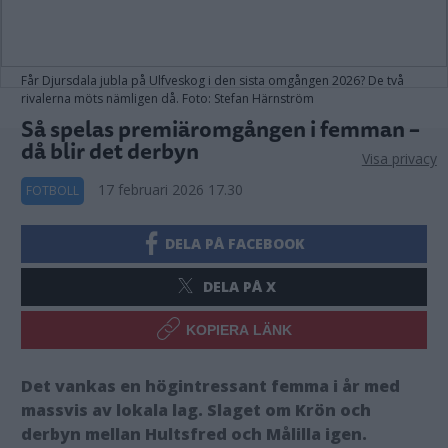
Får Djursdala jubla på Ulfveskog i den sista omgången 2026? De två
rivalerna möts nämligen då. Foto: Stefan Härnström
Så spelas premiäromgången i femman –
då blir det derbyn
Visa privacy
17 februari 2026 17.30
FOTBOLL
DELA PÅ FACEBOOK
DELA PÅ X
KOPIERA LÄNK
Det vankas en högintressant femma i år med
massvis av lokala lag. Slaget om Krön och
derbyn mellan Hultsfred och Målilla igen.