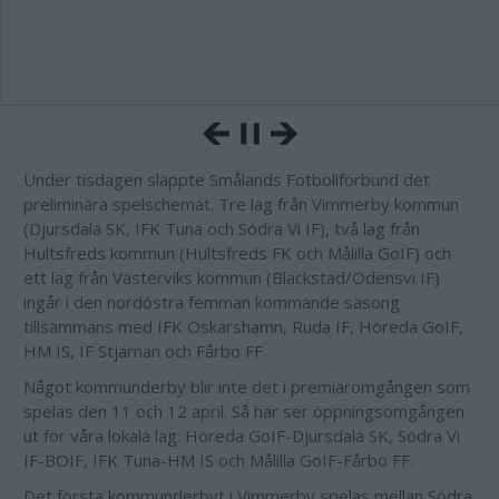
Under tisdagen släppte Smålands Fotbollförbund det
preliminära spelschemat. Tre lag från Vimmerby kommun
(Djursdala SK, IFK Tuna och Södra Vi IF), två lag från
Hultsfreds kommun (Hultsfreds FK och Målilla GoIF) och
ett lag från Västerviks kommun (Blackstad/Odensvi IF)
ingår i den nordöstra femman kommande säsong
tillsammans med IFK Oskarshamn, Ruda IF, Höreda GoIF,
HM IS, IF Stjärnan och Fårbo FF.
Något kommunderby blir inte det i premiäromgången som
spelas den 11 och 12 april. Så här ser öppningsomgången
ut för våra lokala lag: Höreda GoIF-Djursdala SK, Södra Vi
IF-BOIF, IFK Tuna-HM IS och Målilla GoIF-Fårbo FF.
Det första kommunderbyt i Vimmerby spelas mellan Södra