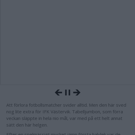
Att förlora fotbollsmatcher svider alltid. Men den här sved
nog lite extra för IFK Västervik. Tabelljumbon, som förra
veckan släppte in hela nio mål, var med på ett helt annat
sätt den här helgen.
Efter en spelmässigt mycket jämn första halvlek var de