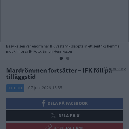
Besvikelsen var enorm när IFK Västervik släppte in ett sent 1-2 hemma
mot Rimforsa IF. Foto: Simon Henriksson
Mardrömmen fortsätter – IFK föll på
Visa privacy
tilläggstid
07 juni 2026 15.55
FOTBOLL
DELA PÅ FACEBOOK
DELA PÅ X
KOPIERA LÄNK