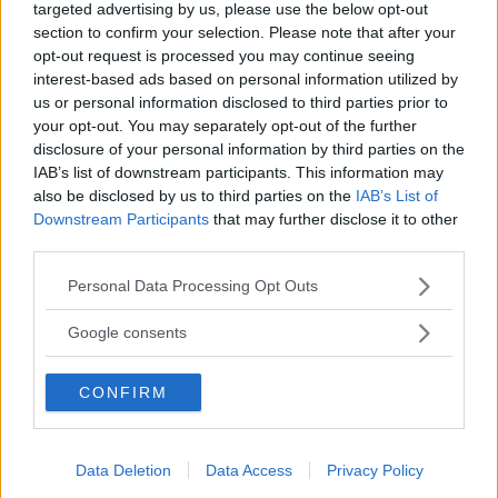
targeted advertising by us, please use the below opt-out
section to confirm your selection. Please note that after your
opt-out request is processed you may continue seeing
interest-based ads based on personal information utilized by
us or personal information disclosed to third parties prior to
your opt-out. You may separately opt-out of the further
disclosure of your personal information by third parties on the
IAB’s list of downstream participants. This information may
also be disclosed by us to third parties on the
IAB’s List of
Downstream Participants
that may further disclose it to other
third parties.
Please note that this website/app uses one or more Google
Personal Data Processing Opt Outs
services and may gather and store information including but
not limited to your visit or usage behaviour. You may click to
Google consents
grant or deny consent to Google and its third-party tags to
use your data for below specified purposes in below Google
CONFIRM
consent section.
Data Deletion
Data Access
Privacy Policy