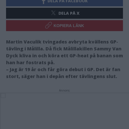
DELA PÅ FACEBOOK
DELA PÅ X
KOPIERA LÄNK
Martin Vaculik tvingades avbryta kvällens GP-
tävling i Målilla. Då fick Målillakillen Sammy Van
Dyck kliva in och köra ett GP-heat på banan som
han har fostrats på.
– Jag är 19 år och får göra debut i GP. Det är fan
stort, säger han i depån efter tävlingens slut.
Annons: