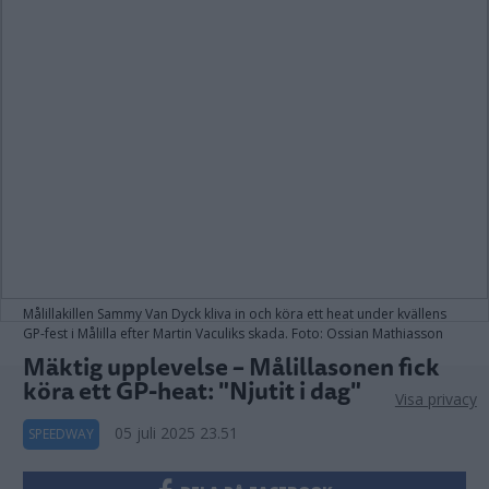
Målillakillen Sammy Van Dyck kliva in och köra ett heat under kvällens
GP-fest i Målilla efter Martin Vaculiks skada. Foto: Ossian Mathiasson
Mäktig upplevelse – Målillasonen fick
köra ett GP-heat: "Njutit i dag"
Visa privacy
05 juli 2025 23.51
SPEEDWAY