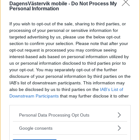
DagensVästervik mobile -
Do Not Process My
Personal Information
If you wish to opt-out of the sale, sharing to third parties, or
processing of your personal or sensitive information for
targeted advertising by us, please use the below opt-out
section to confirm your selection. Please note that after your
opt-out request is processed you may continue seeing
interest-based ads based on personal information utilized by
us or personal information disclosed to third parties prior to
your opt-out. You may separately opt-out of the further
disclosure of your personal information by third parties on the
IAB’s list of downstream participants. This information may
also be disclosed by us to third parties on the
IAB’s List of
Downstream Participants
that may further disclose it to other
third parties.
Please note that this website/app uses one or more Google
Personal Data Processing Opt Outs
services and may gather and store information including but
not limited to your visit or usage behaviour. You may click to
Google consents
grant or deny consent to Google and its third-party tags to
use your data for below specified purposes in below Google