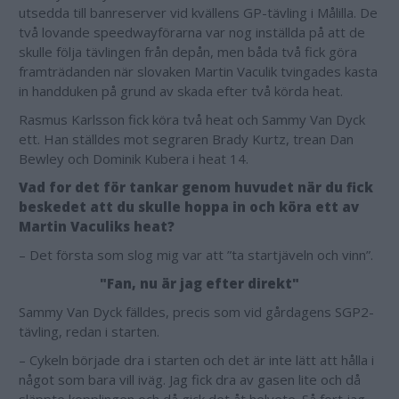
utsedda till banreserver vid kvällens GP-tävling i Målilla. De
två lovande speedwayförarna var nog inställda på att de
skulle följa tävlingen från depån, men båda två fick göra
framträdanden när slovaken Martin Vaculik tvingades kasta
in handduken på grund av skada efter två körda heat.
Rasmus Karlsson fick köra två heat och Sammy Van Dyck
ett. Han ställdes mot segraren Brady Kurtz, trean Dan
Bewley och Dominik Kubera i heat 14.
Vad for det för tankar genom huvudet när du fick
beskedet att du skulle hoppa in och köra ett av
Martin Vaculiks heat?
– Det första som slog mig var att ”ta startjäveln och vinn”.
"Fan, nu är jag efter direkt"
Sammy Van Dyck fälldes, precis som vid gårdagens SGP2-
tävling, redan i starten.
– Cykeln började dra i starten och det är inte lätt att hålla i
något som bara vill iväg. Jag fick dra av gasen lite och då