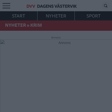
START
NYHETER
SPORT
NYHETER
»
KRIM
Annons: