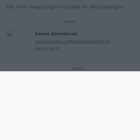
Det finns i nuläget ingen misstänkt för detta bedrägeri.
Annons:
Simon Henriksson
simon.henriksson@dagensvastervik.se
076 815 45 71
Annons:
Annons:
Gå till startsidan
DELA PÅ FACEBOOK
DELA PÅ X
KOPIERA LÄNK