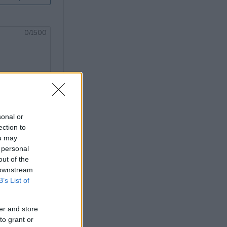
sonal or
ection to
ou may
 personal
out of the
 downstream
B’s List of
er and store
to grant or