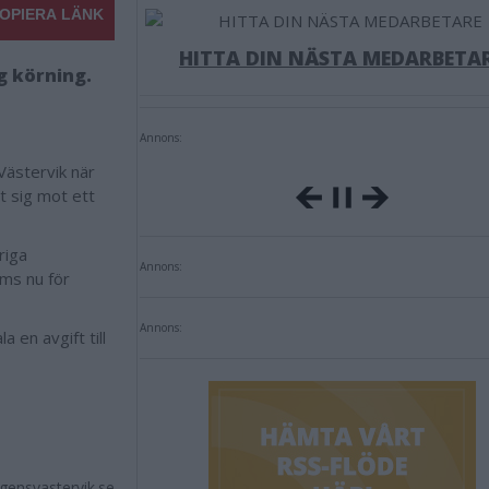
OPIERA LÄNK
HITTA DIN NÄSTA MEDARBETA
ig körning.
Annons:
Västervik när
t sig mot ett
riga
Annons:
öms nu för
Annons:
 en avgift till
ensvastervik.se