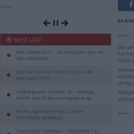
Annons:
En kvi
Annons:
MEST LÄST
Det var
NYA LÖNEN SATT – NU PASSERAR HAN 140
hon fra
000 I MÅNADEN
beslut 
Kvinnan
JUST NU: KO SATT FAST I GYTTJA – ÄR
utredni
ÄNTLIGEN UPPE
olovlig 
I dag begravdes Christian, 32 – anhöriga
Påföljd
framför tack till alla som engagerat sig
brottso
EN TILL SJUKHUS EFTER OLYCKA I
Annons:
VÄSTERVIKS KOMMUN
TÄVLINGEN FÖRSENAD – ÅSKÅDARE TILL