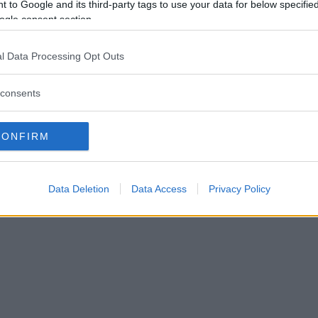
 to Google and its third-party tags to use your data for below specifi
t elscooter ska ha stulits frå
ogle consent section.
orten
l Data Processing Opt Outs
07 augusti 2026 17.00
consents
CONFIRM
Data Deletion
Data Access
Privacy Policy