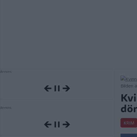
Annons:
Bilden 
Kvi
döm
Annons:
KRIM