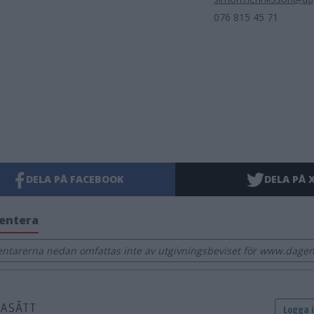
076 815 45 71
DELA PÅ FACEBOOK
DELA PÅ 
entera
tarerna nedan omfattas inte av utgivningsbeviset för www.dagens