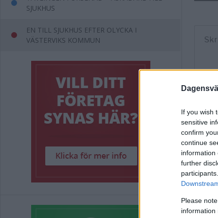
SJUKHUS
EN TILL SJUKHUS EFTER OLYCKA I
VÄSTERVIKS KOMMUN
Dagensväs
If you wish 
sensitive in
confirm you
continue se
information 
further disc
participants
Downstream 
Please note
information 