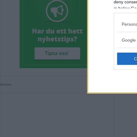
deny consent
Lås
in below Go
res
Persona
KRIM
Google 
Annons:
Annons: