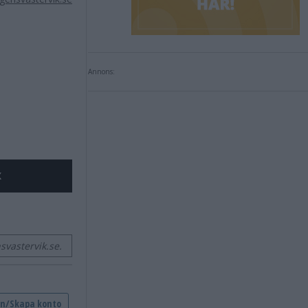
Annons:
X
vastervik.se.