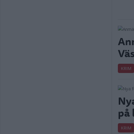
Anm
Väs
KRIM
Nya
på 
KRIM