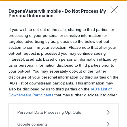
DagensVästervik mobile -
Do Not Process My
Personal Information
If you wish to opt-out of the sale, sharing to third parties, or
processing of your personal or sensitive information for
targeted advertising by us, please use the below opt-out
section to confirm your selection. Please note that after your
opt-out request is processed you may continue seeing
interest-based ads based on personal information utilized by
us or personal information disclosed to third parties prior to
your opt-out. You may separately opt-out of the further
disclosure of your personal information by third parties on the
IAB’s list of downstream participants. This information may
also be disclosed by us to third parties on the
IAB’s List of
Downstream Participants
that may further disclose it to other
third parties.
Please note that this website/app uses one or more Google
Personal Data Processing Opt Outs
services and may gather and store information including but
not limited to your visit or usage behaviour. You may click to
Google consents