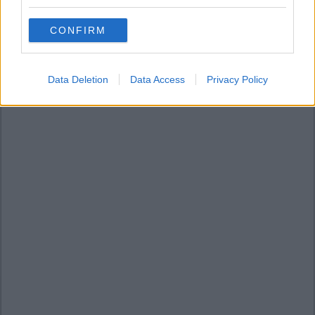
grant or deny consent to Google and its third-party tags to
use your data for below specified purposes in below Google
CONFIRM
consent section.
Data Deletion
Data Access
Privacy Policy