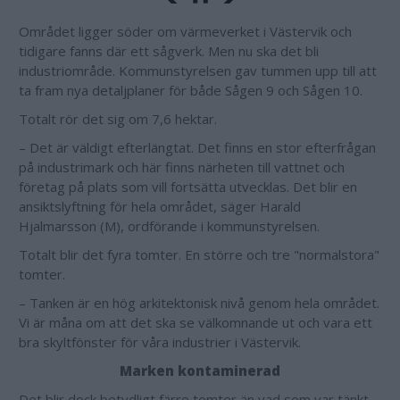
Området ligger söder om värmeverket i Västervik och
tidigare fanns där ett sågverk. Men nu ska det bli
industriområde. Kommunstyrelsen gav tummen upp till att
ta fram nya detaljplaner för både Sågen 9 och Sågen 10.
Totalt rör det sig om 7,6 hektar.
– Det är väldigt efterlängtat. Det finns en stor efterfrågan
på industrimark och här finns närheten till vattnet och
företag på plats som vill fortsätta utvecklas. Det blir en
ansiktslyftning för hela området, säger Harald
Hjalmarsson (M), ordförande i kommunstyrelsen.
Totalt blir det fyra tomter. En större och tre "normalstora"
tomter.
– Tanken är en hög arkitektonisk nivå genom hela området.
Vi är måna om att det ska se välkomnande ut och vara ett
bra skyltfönster för våra industrier i Västervik.
Marken kontaminerad
Det blir dock betydligt färre tomter än vad som var tänkt